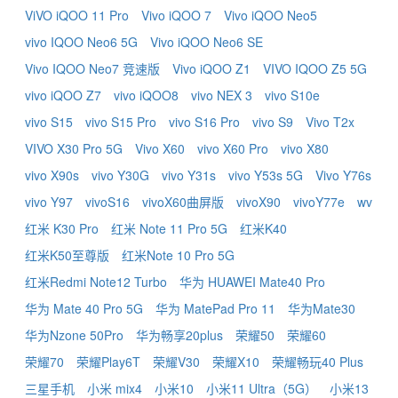
ViVO iQOO 11 Pro
Vivo iQOO 7
Vivo iQOO Neo5
vivo IQOO Neo6 5G
Vivo iQOO Neo6 SE
Vivo IQOO Neo7 竞速版
Vivo iQOO Z1
VIVO IQOO Z5 5G
vivo iQOO Z7
vivo iQOO8
vivo NEX 3
vivo S10e
vivo S15
vivo S15 Pro
vivo S16 Pro
vivo S9
Vivo T2x
VIVO X30 Pro 5G
Vivo X60
vivo X60 Pro
vivo X80
vivo X90s
vivo Y30G
vivo Y31s
vivo Y53s 5G
Vivo Y76s
vivo Y97
vivoS16
vivoX60曲屏版
vivoX90
vivoY77e
wv
红米 K30 Pro
红米 Note 11 Pro 5G
红米K40
红米K50至尊版
红米Note 10 Pro 5G
红米Redmi Note12 Turbo
华为 HUAWEI Mate40 Pro
华为 Mate 40 Pro 5G
华为 MatePad Pro 11
华为Mate30
华为Nzone 50Pro
华为畅享20plus
荣耀50
荣耀60
荣耀70
荣耀Play6T
荣耀V30
荣耀X10
荣耀畅玩40 Plus
三星手机
小米 mix4
小米10
小米11 Ultra（5G）
小米13