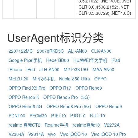
3.5.21022; .NET4.0E; .NET
CLR 3.0.4506.2152; .NET
CLR 3.5.30729; .NET4.0C)
UserAgent标识分类
2207122MC
23078RKD5C
ALI-AN00
CLK-AN00
Google Pixel手机
Hebe-BD00
HUAWEI华为手机
iPad
iPhone
iPod
JLH-AN00
M2103K19G
MAA-AN00
MEIZU 20
MI小米手机
Nubia Z50 Ultra
OPPO
OPPO Find X5 Pro
OPPO R17
OPPO Reno3
OPPO Reno5 K
OPPO Reno5 Pro（5G）
OPPO Reno6 5G
OPPO Reno8 Pro (5G)
OPPO Reno9
PDNT00
PECM30
PJE110
PJG110
PJU110
realme 真我GT2
Realme手机
realme真我10
V2272A
V2304A
V2314A
vivo
Vivo iQOO 10
Vivo iQOO 10 Pro