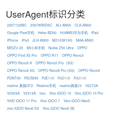
UserAgent标识分类
2207122MC
23078RKD5C
ALI-AN00
CLK-AN00
Google Pixel手机
Hebe-BD00
HUAWEI华为手机
iPad
iPhone
iPod
JLH-AN00
M2103K19G
MAA-AN00
MEIZU 20
MI小米手机
Nubia Z50 Ultra
OPPO
OPPO Find X5 Pro
OPPO R17
OPPO Reno3
OPPO Reno5 K
OPPO Reno5 Pro（5G）
OPPO Reno6 5G
OPPO Reno8 Pro (5G)
OPPO Reno9
PDNT00
PECM30
PJE110
PJG110
PJU110
realme 真我GT2
Realme手机
realme真我10
V2272A
V2304A
V2314A
vivo
Vivo iQOO 10
Vivo iQOO 10 Pro
ViVO iQOO 11 Pro
Vivo iQOO 7
Vivo iQOO Neo5
vivo IQOO Neo6 5G
Vivo iQOO Neo6 SE