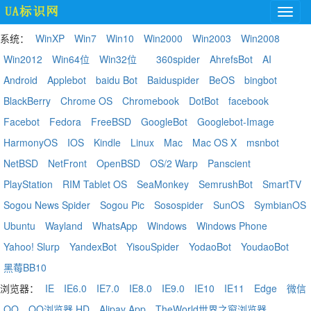
系统：
WinXP
Win7
Win10
Win2000
Win2003
Win2008
Win2012
Win64位
Win32位
360spider
AhrefsBot
AI
Android
Applebot
baidu Bot
Baiduspider
BeOS
bingbot
BlackBerry
Chrome OS
Chromebook
DotBot
facebook
Facebot
Fedora
FreeBSD
GoogleBot
Googlebot-Image
HarmonyOS
IOS
Kindle
Linux
Mac
Mac OS X
msnbot
NetBSD
NetFront
OpenBSD
OS/2 Warp
Panscient
PlayStation
RIM Tablet OS
SeaMonkey
SemrushBot
SmartTV
Sogou News Spider
Sogou Pic
Sosospider
SunOS
SymbianOS
Ubuntu
Wayland
WhatsApp
Windows
Windows Phone
Yahoo! Slurp
YandexBot
YisouSpider
YodaoBot
YoudaoBot
黑莓BB10
浏览器：
IE
IE6.0
IE7.0
IE8.0
IE9.0
IE10
IE11
Edge
微信
QQ
QQ浏览器 HD
Alipay App
TheWorld世界之窗浏览器