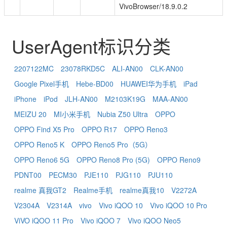
VivoBrowser/18.9.0.2
UserAgent标识分类
2207122MC
23078RKD5C
ALI-AN00
CLK-AN00
Google Pixel手机
Hebe-BD00
HUAWEI华为手机
iPad
iPhone
iPod
JLH-AN00
M2103K19G
MAA-AN00
MEIZU 20
MI小米手机
Nubia Z50 Ultra
OPPO
OPPO Find X5 Pro
OPPO R17
OPPO Reno3
OPPO Reno5 K
OPPO Reno5 Pro（5G）
OPPO Reno6 5G
OPPO Reno8 Pro (5G)
OPPO Reno9
PDNT00
PECM30
PJE110
PJG110
PJU110
realme 真我GT2
Realme手机
realme真我10
V2272A
V2304A
V2314A
vivo
Vivo iQOO 10
Vivo iQOO 10 Pro
ViVO iQOO 11 Pro
Vivo iQOO 7
Vivo iQOO Neo5