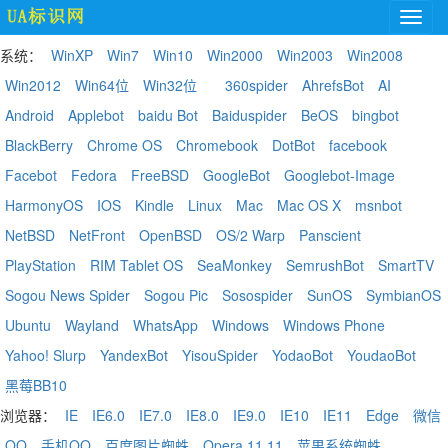
系统：
WinXP
Win7
Win10
Win2000
Win2003
Win2008
Win2012
Win64位
Win32位
360spider
AhrefsBot
AI
Android
Applebot
baidu Bot
Baiduspider
BeOS
bingbot
BlackBerry
Chrome OS
Chromebook
DotBot
facebook
Facebot
Fedora
FreeBSD
GoogleBot
Googlebot-Image
HarmonyOS
IOS
Kindle
Linux
Mac
Mac OS X
msnbot
NetBSD
NetFront
OpenBSD
OS/2 Warp
Panscient
PlayStation
RIM Tablet OS
SeaMonkey
SemrushBot
SmartTV
Sogou News Spider
Sogou Pic
Sosospider
SunOS
SymbianOS
Ubuntu
Wayland
WhatsApp
Windows
Windows Phone
Yahoo! Slurp
YandexBot
YisouSpider
YodaoBot
YoudaoBot
黑莓BB10
浏览器：
IE
IE6.0
IE7.0
IE8.0
IE9.0
IE10
IE11
Edge
微信
QQ
手机QQ
百度图片蜘蛛
Opera 11.11
苹果系统蜘蛛