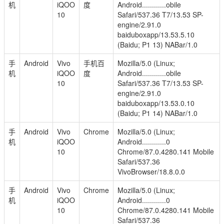
机
iQOO
度
Android............obile
10
Safari/537.36 T7/13.53 SP-
engine/2.91.0
baiduboxapp/13.53.5.10
(Baidu; P1 13) NABar/1.0
手
Android
Vivo
手机百
Mozilla/5.0 (Linux;
机
iQOO
度
Android............obile
10
Safari/537.36 T7/13.53 SP-
engine/2.91.0
baiduboxapp/13.53.0.10
(Baidu; P1 14) NABar/1.0
手
Android
Vivo
Chrome
Mozilla/5.0 (Linux;
机
iQOO
Android............0
10
Chrome/87.0.4280.141 Mobile
Safari/537.36
VivoBrowser/18.8.0.0
手
Android
Vivo
Chrome
Mozilla/5.0 (Linux;
机
iQOO
Android............0
10
Chrome/87.0.4280.141 Mobile
Safari/537.36