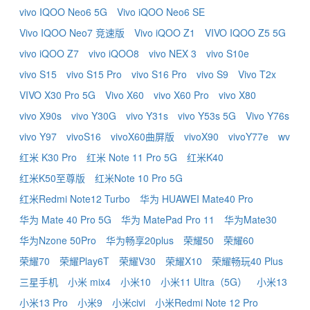
vivo IQOO Neo6 5G
Vivo iQOO Neo6 SE
Vivo IQOO Neo7 竞速版
Vivo iQOO Z1
VIVO IQOO Z5 5G
vivo iQOO Z7
vivo iQOO8
vivo NEX 3
vivo S10e
vivo S15
vivo S15 Pro
vivo S16 Pro
vivo S9
Vivo T2x
VIVO X30 Pro 5G
Vivo X60
vivo X60 Pro
vivo X80
vivo X90s
vivo Y30G
vivo Y31s
vivo Y53s 5G
Vivo Y76s
vivo Y97
vivoS16
vivoX60曲屏版
vivoX90
vivoY77e
wv
红米 K30 Pro
红米 Note 11 Pro 5G
红米K40
红米K50至尊版
红米Note 10 Pro 5G
红米Redmi Note12 Turbo
华为 HUAWEI Mate40 Pro
华为 Mate 40 Pro 5G
华为 MatePad Pro 11
华为Mate30
华为Nzone 50Pro
华为畅享20plus
荣耀50
荣耀60
荣耀70
荣耀Play6T
荣耀V30
荣耀X10
荣耀畅玩40 Plus
三星手机
小米 mix4
小米10
小米11 Ultra（5G）
小米13
小米13 Pro
小米9
小米civi
小米Redmi Note 12 Pro