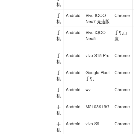
机
手
Android
Vivo IQOO
Chrome
机
Neo7 竞速版
手
Android
Vivo iQOO
手机百
机
Neo5
度
手
Android
vivo S15 Pro
Chrome
机
手
Android
Google Pixel
Chrome
机
手机
手
Android
wv
Chrome
机
手
Android
M2103K19G
Chrome
机
手
Android
vivo S9
Chrome
机