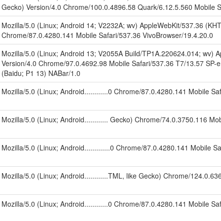
Gecko) Version/4.0 Chrome/100.0.4896.58 Quark/6.12.5.560 Mobile S
Mozilla/5.0 (Linux; Android 14; V2232A; wv) AppleWebKit/537.36 (KHT
Chrome/87.0.4280.141 Mobile Safari/537.36 VivoBrowser/19.4.20.0
Mozilla/5.0 (Linux; Android 13; V2055A Build/TP1A.220624.014; wv) 
Version/4.0 Chrome/97.0.4692.98 Mobile Safari/537.36 T7/13.57 SP-
(Baidu; P1 13) NABar/1.0
Mozilla/5.0 (Linux; Android............0 Chrome/87.0.4280.141 Mobile S
Mozilla/5.0 (Linux; Android............ Gecko) Chrome/74.0.3750.116 Mo
Mozilla/5.0 (Linux; Android.............0 Chrome/87.0.4280.141 Mobile 
Mozilla/5.0 (Linux; Android............TML, like Gecko) Chrome/124.0.6
Mozilla/5.0 (Linux; Android............0 Chrome/87.0.4280.141 Mobile S