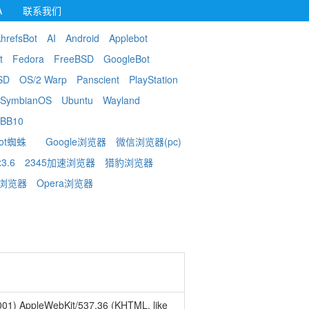
A
联系我们
hrefsBot
AI
Android
Applebot
t
Fedora
FreeBSD
GoogleBot
SD
OS/2 Warp
Panscient
PlayStation
SymbianOS
Ubuntu
Wayland
BB10
Bot蜘蛛
Google浏览器
微信浏览器(pc)
x3.6
2345加速浏览器
猎豹浏览器
带浏览器
Opera浏览器
.001) AppleWebKit/537.36 (KHTML, like