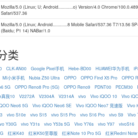
Mozilla/5.0 (Linux; U; Android............o) Version/4.0 Chrome/100.0.
Safari/537.36
Mozilla/5.0 (Linux; Android............8 Mobile Safari/537.36 T7/13.56
(Baidu; P1 14) NABar/1.0
识分类
0
CLK-AN00
Google Pixel手机
Hebe-BD00
HUAWEI华为手机
iP
MI小米手机
Nubia Z50 Ultra
OPPO
OPPO Find X5 Pro
OPPO R
o6 5G
OPPO Reno8 Pro (5G)
OPPO Reno9
PDNT00
PECM30
me真我10
V2272A
V2304A
V2314A
vivo
Vivo iQOO 10
Vivo iQ
 IQOO Neo6 5G
Vivo iQOO Neo6 SE
Vivo IQOO Neo7 竞速版
Vivo
 3
vivo S10e
vivo S15
vivo S15 Pro
vivo S16 Pro
vivo S9
Vivo
ivo Y30G
vivo Y31s
vivo Y53s 5G
Vivo Y76s
vivo Y97
vivoS16
5G
红米K40
红米K50至尊版
红米Note 10 Pro 5G
红米Redmi Note1