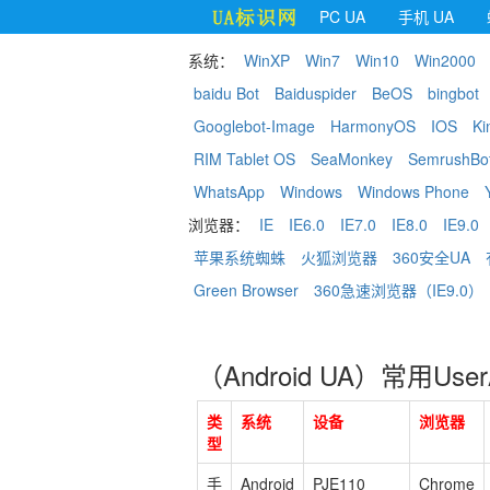
PC UA
手机 UA
系统：
WinXP
Win7
Win10
Win2000
baidu Bot
Baiduspider
BeOS
bingbot
Googlebot-Image
HarmonyOS
IOS
Ki
RIM Tablet OS
SeaMonkey
SemrushBo
WhatsApp
Windows
Windows Phone
浏览器：
IE
IE6.0
IE7.0
IE8.0
IE9.0
苹果系统蜘蛛
火狐浏览器
360安全UA
Green Browser
360急速浏览器（IE9.0）
（Android UA）常用Use
类
系统
设备
浏览器
型
手
Android
PJE110
Chrome