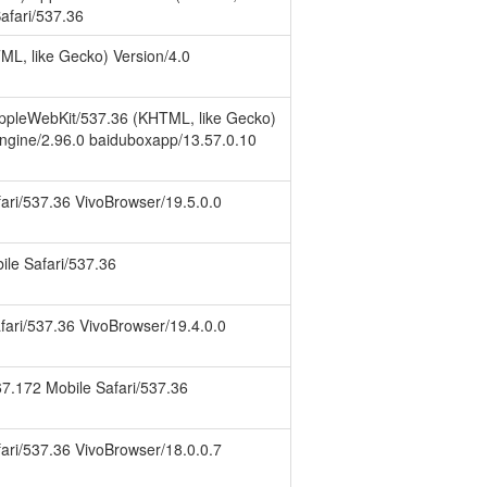
afari/537.36
ML, like Gecko) Version/4.0
AppleWebKit/537.36 (KHTML, like Gecko)
engine/2.96.0 baiduboxapp/13.57.0.10
afari/537.36 VivoBrowser/19.5.0.0
bile Safari/537.36
Safari/537.36 VivoBrowser/19.4.0.0
367.172 Mobile Safari/537.36
afari/537.36 VivoBrowser/18.0.0.7