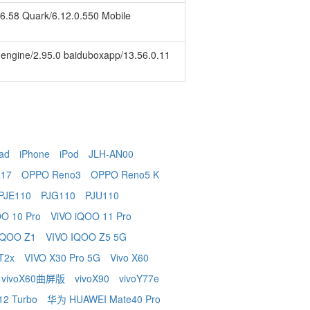
4896.58 Quark/6.12.0.550 Mobile
 SP-engine/2.95.0 baiduboxapp/13.56.0.11
ad
iPhone
iPod
JLH-AN00
17
OPPO Reno3
OPPO Reno5 K
PJE110
PJG110
PJU110
OO 10 Pro
ViVO iQOO 11 Pro
 iQOO Z1
VIVO IQOO Z5 5G
 T2x
VIVO X30 Pro 5G
Vivo X60
vivoX60曲屏版
vivoX90
vivoY77e
2 Turbo
华为 HUAWEI Mate40 Pro