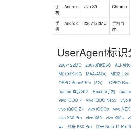
手
Android
vivo S9
Chrome
机
手
Android
2207122MC
手机百
机
度
UserAgent标
2207122MC
23078RKD5C
ALI-AN0
M2103K19G
MAA-AN00
MEIZU 20
OPPO Reno5 Pro（5G）
OPPO Ren
realme 真我GT2
Realme手机
real
Vivo iQOO 7
Vivo iQOO Neo5
vivo
vivo iQOO Z7
vivo iQOO8
vivo NEX
vivo X60 Pro
vivo X80
vivo X90s
v
wv
红米 K30 Pro
红米 Note 11 Pro 