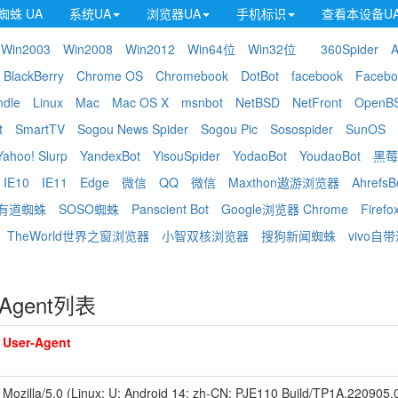
蜘蛛 UA
系统UA
浏览器UA
手机标识
查看本设备U
Win2003
Win2008
Win2012
Win64位
Win32位
360Spider
A
BlackBerry
Chrome OS
Chromebook
DotBot
facebook
Facebo
ndle
Linux
Mac
Mac OS X
msnbot
NetBSD
NetFront
OpenB
t
SmartTV
Sogou News Spider
Sogou Pic
Sosospider
SunOS
Yahoo! Slurp
YandexBot
YisouSpider
YodaoBot
YoudaoBot
黑莓
IE10
IE11
Edge
微信
QQ
微信
Maxthon遨游浏览器
Ahrefs
有道蜘蛛
SOSO蜘蛛
Panscient Bot
Google浏览器 Chrome
Firefo
TheWorld世界之窗浏览器
小智双核浏览器
搜狗新闻蜘蛛
vivo自
rAgent列表
User-Agent
Mozilla/5.0 (Linux; U; Android 14; zh-CN; PJE110 Build/TP1A.220905