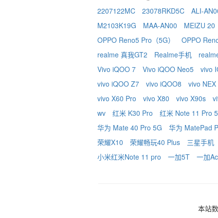
2207122MC
23078RKD5C
ALI-AN0
M2103K19G
MAA-AN00
MEIZU 20
OPPO Reno5 Pro（5G）
OPPO Ren
realme 真我GT2
Realme手机
real
Vivo iQOO 7
Vivo iQOO Neo5
vivo
vivo iQOO Z7
vivo iQOO8
vivo NEX
vivo X60 Pro
vivo X80
vivo X90s
v
wv
红米 K30 Pro
红米 Note 11 Pro 
华为 Mate 40 Pro 5G
华为 MatePad P
荣耀X10
荣耀畅玩40 Plus
三星手机
小米红米Note 11 pro
一加5T
一加Ace
本站