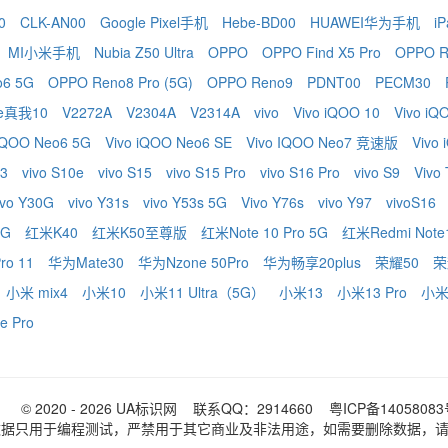
0
CLK-AN00
Google Pixel手机
Hebe-BD00
HUAWEI华为手机
iP
MI小米手机
Nubia Z50 Ultra
OPPO
OPPO Find X5 Pro
OPPO R
o6 5G
OPPO Reno8 Pro (5G)
OPPO Reno9
PDNT00
PECM30
me真我10
V2272A
V2304A
V2314A
vivo
Vivo iQOO 10
Vivo iQ
 IQOO Neo6 5G
Vivo iQOO Neo6 SE
Vivo IQOO Neo7 竞速版
Vivo
 3
vivo S10e
vivo S15
vivo S15 Pro
vivo S16 Pro
vivo S9
Vivo
ivo Y30G
vivo Y31s
vivo Y53s 5G
Vivo Y76s
vivo Y97
vivoS16
5G
红米K40
红米K50至尊版
红米Note 10 Pro 5G
红米Redmi Note1
ro 11
华为Mate30
华为Nzone 50Pro
华为畅享20plus
荣耀50
荣
小米 mix4
小米10
小米11 Ultra（5G）
小米13
小米13 Pro
小米
 Pro
© 2020 - 2026
UA标识网
联系QQ：2914660
粤ICP备1405808
数据只用于编程测试，严禁用于其它商业及非法用途，如需要删除数据，