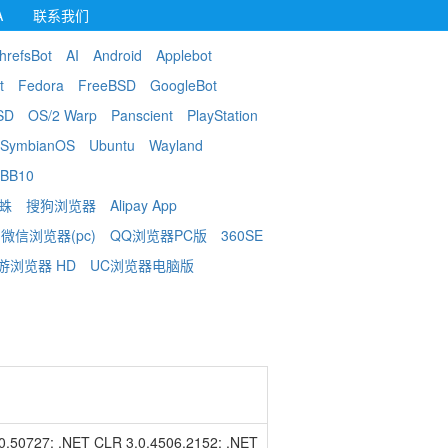
A
联系我们
hrefsBot
AI
Android
Applebot
t
Fedora
FreeBSD
GoogleBot
SD
OS/2 Warp
Panscient
PlayStation
SymbianOS
Ubuntu
Wayland
BB10
蜘蛛
搜狗浏览器
Alipay App
微信浏览器(pc)
QQ浏览器PC版
360SE
游浏览器 HD
UC浏览器电脑版
2.0.50727; .NET CLR 3.0.4506.2152; .NET