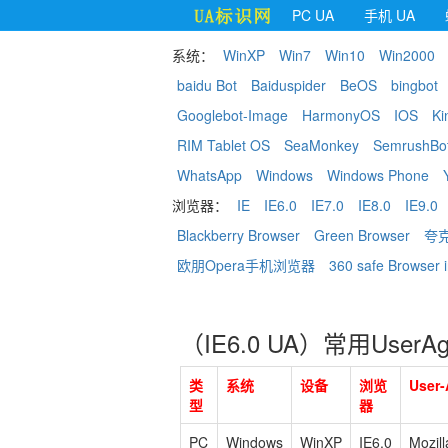
PC UA
手机 UA
系统：
WinXP
Win7
Win10
Win2000
baidu Bot
Baiduspider
BeOS
bingbot
Googlebot-Image
HarmonyOS
IOS
Ki
RIM Tablet OS
SeaMonkey
SemrushBo
WhatsApp
Windows
Windows Phone
浏览器：
IE
IE6.0
IE7.0
IE8.0
IE9.0
Blackberry Browser
Green Browser
夸
欧朋Opera手机浏览器
360 safe Browser i
（IE6.0 UA）常用UserA
类
系统
设备
浏览
User-
型
器
PC
Windows
WinXP
IE6.0
Mozil