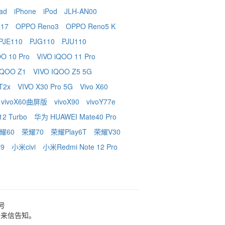
ad
iPhone
iPod
JLH-AN00
17
OPPO Reno3
OPPO Reno5 K
PJE110
PJG110
PJU110
OO 10 Pro
ViVO iQOO 11 Pro
 iQOO Z1
VIVO IQOO Z5 5G
 T2x
VIVO X30 Pro 5G
Vivo X60
vivoX60曲屏版
vivoX90
vivoY77e
2 Turbo
华为 HUAWEI Mate40 Pro
耀60
荣耀70
荣耀Play6T
荣耀V30
9
小米civi
小米Redmi Note 12 Pro
3号
请来信告知。