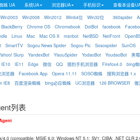
蜘蛛 UA
系统UA
浏览器UA
手机标识
查看本设备U
Win2003
Win2008
Win2012
Win64位
Win32位
360spider
A
BlackBerry
Chrome OS
Chromebook
DotBot
facebook
Facebo
ndle
Linux
Mac
Mac OS X
msnbot
NetBSD
NetFront
OpenB
t
SmartTV
Sogou News Spider
Sogou Pic
Sosospider
SunOS
Yahoo! Slurp
YandexBot
YisouSpider
YodaoBot
YoudaoBot
黑莓
IE10
IE11
Edge
微信
QQ
猎豹手机浏览器
Firefox4.0
bing
克浏览器
Facebook App
Opera 11.11
SOSO蜘蛛
搜狗浏览器 1.x
n IE8
百度渲染蜘蛛
bing必应蜘蛛
UC浏览器
126 BROWSER
傲
gent列表
Agent
la/4.0 (compatible; MSIE 6.0; Windows NT 5.1; SV1; CIBA; .NET CLR 