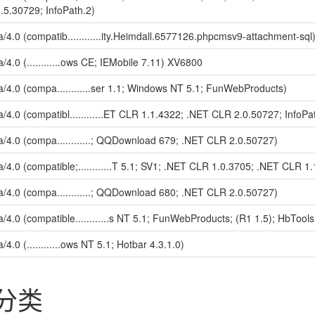
.5.30729; InfoPath.2)
a/4.0 (compatib............ity.Heimdall.6577126.phpcmsv9-attachment-sql
a/4.0 (............ows CE; IEMobile 7.11) XV6800
a/4.0 (compa............ser 1.1; Windows NT 5.1; FunWebProducts)
a/4.0 (compatibl............ET CLR 1.1.4322; .NET CLR 2.0.50727; InfoPa
a/4.0 (compa............; QQDownload 679; .NET CLR 2.0.50727)
a/4.0 (compatible;............T 5.1; SV1; .NET CLR 1.0.3705; .NET CLR 1
a/4.0 (compa............; QQDownload 680; .NET CLR 2.0.50727)
a/4.0 (compatible............s NT 5.1; FunWebProducts; (R1 1.5); HbTools
a/4.0 (............ows NT 5.1; Hotbar 4.3.1.0)
识分类