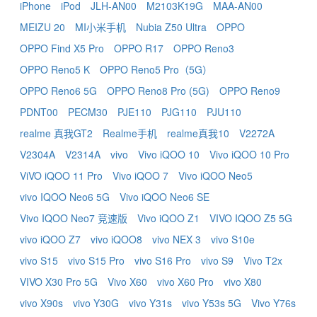
iPhone
iPod
JLH-AN00
M2103K19G
MAA-AN00
MEIZU 20
MI小米手机
Nubia Z50 Ultra
OPPO
OPPO Find X5 Pro
OPPO R17
OPPO Reno3
OPPO Reno5 K
OPPO Reno5 Pro（5G）
OPPO Reno6 5G
OPPO Reno8 Pro (5G)
OPPO Reno9
PDNT00
PECM30
PJE110
PJG110
PJU110
realme 真我GT2
Realme手机
realme真我10
V2272A
V2304A
V2314A
vivo
Vivo iQOO 10
Vivo iQOO 10 Pro
ViVO iQOO 11 Pro
Vivo iQOO 7
Vivo iQOO Neo5
vivo IQOO Neo6 5G
Vivo iQOO Neo6 SE
Vivo IQOO Neo7 竞速版
Vivo iQOO Z1
VIVO IQOO Z5 5G
vivo iQOO Z7
vivo iQOO8
vivo NEX 3
vivo S10e
vivo S15
vivo S15 Pro
vivo S16 Pro
vivo S9
Vivo T2x
VIVO X30 Pro 5G
Vivo X60
vivo X60 Pro
vivo X80
vivo X90s
vivo Y30G
vivo Y31s
vivo Y53s 5G
Vivo Y76s