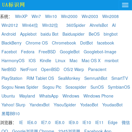
系统：
WinXP
Win7
Win10
Win2000
Win2003
Win2008
Win2012
Win64位
Win32位
360Spider
AhrefsBot
AI
Android
Applebot
baidu Bot
Baiduspider
BeOS
bingbot
BlackBerry
Chrome OS
Chromebook
DotBot
facebook
Facebot
Fedora
FreeBSD
GoogleBot
Googlebot-Image
HarmonyOS
IOS
Kindle
Linux
Mac
Mac OS X
msnbot
NetBSD
NetFront
OpenBSD
OS/2 Warp
Panscient
PlayStation
RIM Tablet OS
SeaMonkey
SemrushBot
SmartTV
Sogou News Spider
Sogou Pic
Sosospider
SunOS
SymbianOS
Ubuntu
Wayland
WhatsApp
Windows
Windows Phone
Yahoo! Slurp
YandexBot
YisouSpider
YodaoBot
YoudaoBot
黑莓BB10
浏览器：
IE
IE6.0
IE7.0
IE8.0
IE9.0
IE10
IE11
Edge
微信
QQ
Google浏览器 Chrome
2345浏览器
Facebook App