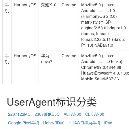
手
HarmonyOS
荣耀X10
Chrome
Mozilla/5.0 (Linux;
机
Android............1.0
(HarmonyOS 2.2.0)
matrixstyle/1 SP-
engine/2.53.0 bdapp/1.0
(tomas; tomas)
tomas/2.22.5.11 (Baidu;
P1 10) NABar/1.0
手
HarmonyOS
华为
Chrome
Mozilla/5.0 (Linux;
机
nova7
Android............Gecko)
Chrome/99.0.4844.88
HuaweiBrowser/14.0.7.30
Mobile Safari/537.36
UserAgent标识分类
2207122MC
23078RKD5C
ALI-AN00
CLK-AN00
Google Pixel手机
Hebe-BD00
HUAWEI华为手机
iPad