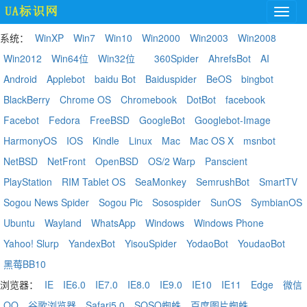
系统：
WinXP
Win7
Win10
Win2000
Win2003
Win2008
Win2012
Win64位
Win32位
360Spider
AhrefsBot
AI
Android
Applebot
baidu Bot
Baiduspider
BeOS
bingbot
BlackBerry
Chrome OS
Chromebook
DotBot
facebook
Facebot
Fedora
FreeBSD
GoogleBot
Googlebot-Image
HarmonyOS
IOS
Kindle
Linux
Mac
Mac OS X
msnbot
NetBSD
NetFront
OpenBSD
OS/2 Warp
Panscient
PlayStation
RIM Tablet OS
SeaMonkey
SemrushBot
SmartTV
Sogou News Spider
Sogou Pic
Sosospider
SunOS
SymbianOS
Ubuntu
Wayland
WhatsApp
Windows
Windows Phone
Yahoo! Slurp
YandexBot
YisouSpider
YodaoBot
YoudaoBot
黑莓BB10
浏览器：
IE
IE6.0
IE7.0
IE8.0
IE9.0
IE10
IE11
Edge
微信
QQ
谷歌浏览器
Safari5.0
SOSO蜘蛛
百度图片蜘蛛