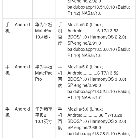
SP-engine/2.92.0
baiduboxapp/13.54.0.10 (Baidu;
P1 12) NABar/1.0
手
Android
华为平板
手
Mozilla/5.0 (Linux;
机
MatePad
机
Android............6 T7/13.53
10.4英寸
百
BDOS/1.0 (HarmonyOS 2.2.0)
度
SP-engine/2.91.0
baiduboxapp/13.53.0.10 (Baidu;
P1 10) NABar/1.0
手
Android
华为平板
手
Mozilla/5.0 (Linux;
机
MatePad
机
Android............6 T7/13.52
Pro
百
BDOS/1.0 (HarmonyOS 3.0.0)
度
SP-engine/2.90.0
baiduboxapp/13.52.5.10 (Baidu;
P1 12) NABar/1.0
手
Android
华为畅享
手
Mozilla/5.0 (Linux;
机
平板2
机
Android.............36 T7/13.28
10.1英寸
百
BDOS/1.0 (HarmonyOS 2.2.0)
度
SP-engine/2.66.0
baiduboxapp/13.28.5.10 (Baidu;