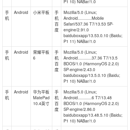
P1 10) NABar/1.0
手
Android
小米平板
手
Mozilla/5.0 (Linux;
机
机
Android............Mobile
百
Safari/537.36 T7/13.53 SP-
度
engine/2.91.0
baiduboxapp/13.53.0.10 (Baidu;
P1 11) NABar/1.0
手
Android
荣耀平板
手
Mozilla/5.0 (Linux;
机
6
机
Android............37.36 T7/13.5
百
BDOS/1.0 (HarmonyOS 2.2.0)
度
SP-engine/2.43.0
baiduboxapp/13.5.0.10 (Baidu;
P1 10) NABar/1.0
手
Android
华为平板
手
Mozilla/5.0 (Linux;
机
MatePad
机
Android............6 T7/13.48
10.4英寸
百
BDOS/1.0 (HarmonyOS 2.2.0)
度
SP-engine/2.86.0
baiduboxapp/13.48.5.10 (Baidu;
P1 10) NABar/1.0