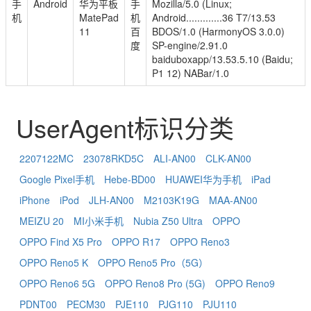
手
Android
华为平板
手
Mozilla/5.0 (Linux;
机
MatePad
机
Android.............36 T7/13.53
11
百
BDOS/1.0 (HarmonyOS 3.0.0)
度
SP-engine/2.91.0
baiduboxapp/13.53.5.10 (Baidu;
P1 12) NABar/1.0
UserAgent标识分类
2207122MC
23078RKD5C
ALI-AN00
CLK-AN00
Google Pixel手机
Hebe-BD00
HUAWEI华为手机
iPad
iPhone
iPod
JLH-AN00
M2103K19G
MAA-AN00
MEIZU 20
MI小米手机
Nubia Z50 Ultra
OPPO
OPPO Find X5 Pro
OPPO R17
OPPO Reno3
OPPO Reno5 K
OPPO Reno5 Pro（5G）
OPPO Reno6 5G
OPPO Reno8 Pro (5G)
OPPO Reno9
PDNT00
PECM30
PJE110
PJG110
PJU110