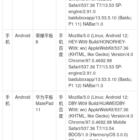
Safari/537.36 T7/13.53 SP-
engine/2.91.0
baiduboxapp/13.53.5.10 (Baidu;
P1 11) NABar/1.0
手
Android
荣耀平板
手
Mozilla/5.0 (Linux; Android 12;
机
8
机
HEY-W09 Build/HONORHEY-
百
W09; wv) AppleWebKit/537.36
度
(KHTML, like Gecko) Version/4.0
Chrome/97.0.4692.98
Safari/537.36 T7/13.53 SP-
engine/2.91.0
baiduboxapp/13.53.5.10 (Baidu;
P1 12) NABar/1.0
手
Android
华为平板
手
Mozilla/5.0 (Linux; Android 12;
机
MatePad
机
DBY-W09 Build/HUAWEIDBY-
11
百
W09; wv) AppleWebKit/537.36
度
(KHTML, like Gecko) Version/4.0
Chrome/97.0.4692.98 Mobile
Safari/537.36 T7/13.54
BDOS/1.0 (HarmonyOS 3.0.0)