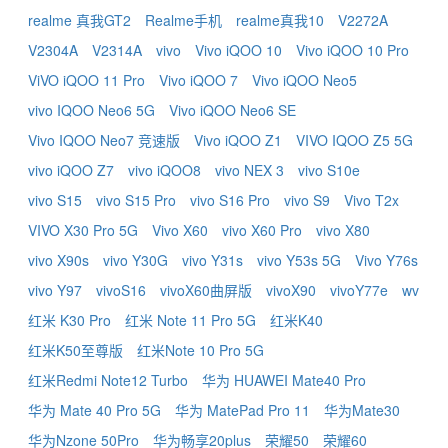
realme 真我GT2
Realme手机
realme真我10
V2272A
V2304A
V2314A
vivo
Vivo iQOO 10
Vivo iQOO 10 Pro
ViVO iQOO 11 Pro
Vivo iQOO 7
Vivo iQOO Neo5
vivo IQOO Neo6 5G
Vivo iQOO Neo6 SE
Vivo IQOO Neo7 竞速版
Vivo iQOO Z1
VIVO IQOO Z5 5G
vivo iQOO Z7
vivo iQOO8
vivo NEX 3
vivo S10e
vivo S15
vivo S15 Pro
vivo S16 Pro
vivo S9
Vivo T2x
VIVO X30 Pro 5G
Vivo X60
vivo X60 Pro
vivo X80
vivo X90s
vivo Y30G
vivo Y31s
vivo Y53s 5G
Vivo Y76s
vivo Y97
vivoS16
vivoX60曲屏版
vivoX90
vivoY77e
wv
红米 K30 Pro
红米 Note 11 Pro 5G
红米K40
红米K50至尊版
红米Note 10 Pro 5G
红米Redmi Note12 Turbo
华为 HUAWEI Mate40 Pro
华为 Mate 40 Pro 5G
华为 MatePad Pro 11
华为Mate30
华为Nzone 50Pro
华为畅享20plus
荣耀50
荣耀60