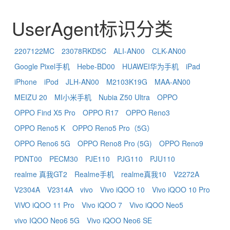
UserAgent标识分类
2207122MC
23078RKD5C
ALI-AN00
CLK-AN00
Google Pixel手机
Hebe-BD00
HUAWEI华为手机
iPad
iPhone
iPod
JLH-AN00
M2103K19G
MAA-AN00
MEIZU 20
MI小米手机
Nubia Z50 Ultra
OPPO
OPPO Find X5 Pro
OPPO R17
OPPO Reno3
OPPO Reno5 K
OPPO Reno5 Pro（5G）
OPPO Reno6 5G
OPPO Reno8 Pro (5G)
OPPO Reno9
PDNT00
PECM30
PJE110
PJG110
PJU110
realme 真我GT2
Realme手机
realme真我10
V2272A
V2304A
V2314A
vivo
Vivo iQOO 10
Vivo iQOO 10 Pro
ViVO iQOO 11 Pro
Vivo iQOO 7
Vivo iQOO Neo5
vivo IQOO Neo6 5G
Vivo iQOO Neo6 SE