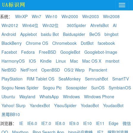
系统：
WinXP
Win7
Win10
Win2000
Win2003
Win2008
Win2012
Win64位
Win32位
360Spider
AhrefsBot
AI
Android
Applebot
baidu Bot
Baiduspider
BeOS
bingbot
BlackBerry
Chrome OS
Chromebook
DotBot
facebook
Facebot
Fedora
FreeBSD
GoogleBot
Googlebot-Image
HarmonyOS
IOS
Kindle
Linux
Mac
Mac OS X
msnbot
NetBSD
NetFront
OpenBSD
OS/2 Warp
Panscient
PlayStation
RIM Tablet OS
SeaMonkey
SemrushBot
SmartTV
Sogou News Spider
Sogou Pic
Sosospider
SunOS
SymbianOS
Ubuntu
Wayland
WhatsApp
Windows
Windows Phone
Yahoo! Slurp
YandexBot
YisouSpider
YodaoBot
YoudaoBot
黑莓BB10
浏览器：
IE
IE6.0
IE7.0
IE8.0
IE9.0
IE10
IE11
Edge
微信
QQ
Maxthon
Bing Search App
bing必应蜘蛛
IE7
搜狗浏览器