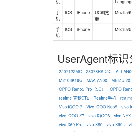
机
Languag
手
IOS
iPhone
UC浏览
Mozilla/
机
器
手
IOS
iPhone
Mozilla/
机
UserAgent标
2207122MC
23078RKD5C
ALI-AN0
M2103K19G
MAA-AN00
MEIZU 20
OPPO Reno5 Pro（5G）
OPPO Ren
realme 真我GT2
Realme手机
real
Vivo iQOO 7
Vivo iQOO Neo5
vivo
vivo iQOO Z7
vivo iQOO8
vivo NEX
vivo X60 Pro
vivo X80
vivo X90s
v