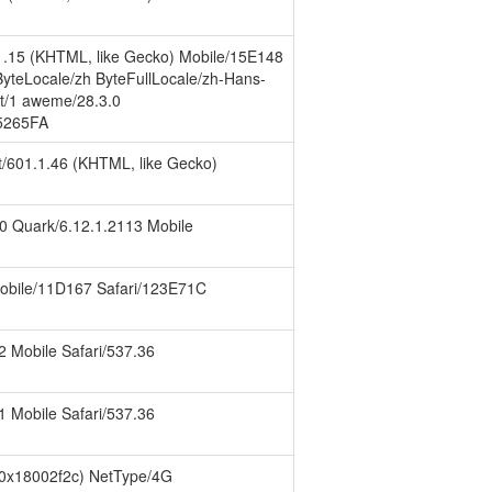
1.15 (KHTML, like Gecko) Mobile/15E148
teLocale/zh ByteFullLocale/zh-Hans-
/1 aweme/28.3.0
5265FA
t/601.1.46 (KHTML, like Gecko)
380 Quark/6.12.1.2113 Mobile
 Mobile/11D167 Safari/123E71C
62 Mobile Safari/537.36
91 Mobile Safari/537.36
7(0x18002f2c) NetType/4G