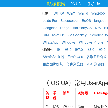
PC UA
手机 UA
系统：
WinXP
Win7
Win10
Win2000
baidu Bot
Baiduspider
BeOS
bingbot
Googlebot-Image
HarmonyOS
IOS
Ki
RIM Tablet OS
SeaMonkey
SemrushBo
WhatsApp
Windows
Windows Phone
浏览器：
IE
IE6.0
IE7.0
IE8.0
IE9.0
AhrefsBot蜘蛛
Firefox4.0
谷歌图片蜘蛛
百度图片蜘蛛
夸克浏览器
2345浏览器
（IOS UA）常用UserAg
类
系
设备
浏览器
User-Ag
型
统
手
IOS
iPhone
微信
Mozilla/