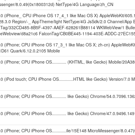
ssenger/8.0.49(0x1800312d) NetType/4G Language/zh_CN
5.0 (iPhone_ CPU iPhone OS 17_4_1 like Mac OS X) AppleWebKit/605.
.3.0 Region/-_ AppTheme/light NetType/4G JsSdk/2.0 Channel/App By
etTag/332CD485-8B5F-4397-AAEF-628261B88114 WKWebView/1 Bullet
ceWebview/d8a21c6 FalconTag/CB0BE445-1194-403E-ADDC-27EC15
5.0 (iPhone; CPU iPhone OS 17_3_1 like Mac OS X; zh-cn) AppleWebKi
1D61 Quark/6.12.0.2105 Mobile
5.0 (iPhone; CPU iPhone OS............ (KHTML, like Gecko) Mobile/20A
5.0 (iPod touch; CPU iPhone OS............HTML like Gecko) Version/7.0
.0 (iPhone; CPU iPhone OS............ like Gecko) Chrome/54.0.7096.13
.0 (iPhone; CPU iPhone OS............ like Gecko) Chrome/47.0.9496.14
5.0 (iPhone; CPU iPhone OS............ile/15E148 MicroMessenger/8.0.4