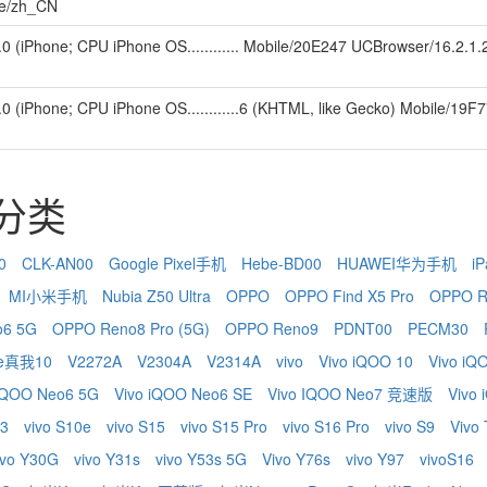
e/zh_CN
5.0 (iPhone; CPU iPhone OS............ Mobile/20E247 UCBrowser/16.2.
5.0 (iPhone; CPU iPhone OS............6 (KHTML, like Gecko) Mobile/19F
识分类
0
CLK-AN00
Google Pixel手机
Hebe-BD00
HUAWEI华为手机
iP
MI小米手机
Nubia Z50 Ultra
OPPO
OPPO Find X5 Pro
OPPO R
o6 5G
OPPO Reno8 Pro (5G)
OPPO Reno9
PDNT00
PECM30
me真我10
V2272A
V2304A
V2314A
vivo
Vivo iQOO 10
Vivo iQ
 IQOO Neo6 5G
Vivo iQOO Neo6 SE
Vivo IQOO Neo7 竞速版
Vivo
 3
vivo S10e
vivo S15
vivo S15 Pro
vivo S16 Pro
vivo S9
Vivo
ivo Y30G
vivo Y31s
vivo Y53s 5G
Vivo Y76s
vivo Y97
vivoS16