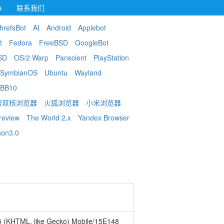
A
联系我们
hrefsBot
AI
Android
Applebot
t
Fedora
FreeBSD
GoogleBot
SD
OS/2 Warp
Panscient
PlayStation
SymbianOS
Ubuntu
Wayland
BB10
智双核浏览器
火狐浏览器
小米浏览器
review
The World 2.x
Yandex Browser
hon3.0
5 (KHTML, like Gecko) Mobile/15E148