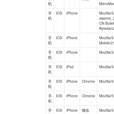
机
MicroMe
手
IOS
iPhone
Mozilla/
机
aweme_28
CN Bull
Bytedan
手
IOS
iPhone
Mozilla/
机
Mobile/2
手
IOS
iPhone
Mozilla/
机
手
IOS
iPod
Mozilla/
机
手
IOS
iPhone
Chrome
Mozilla/5
机
手
IOS
iPhone
Chrome
Mozilla/5
机
手
IOS
iPhone
微信
Mozilla/