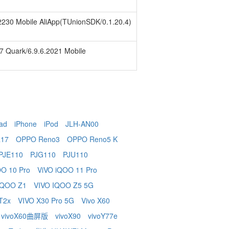
1.2230 Mobile AliApp(TUnionSDK/0.1.20.4)
77 Quark/6.9.6.2021 Mobile
ad
iPhone
iPod
JLH-AN00
17
OPPO Reno3
OPPO Reno5 K
PJE110
PJG110
PJU110
OO 10 Pro
ViVO iQOO 11 Pro
 iQOO Z1
VIVO IQOO Z5 5G
 T2x
VIVO X30 Pro 5G
Vivo X60
vivoX60曲屏版
vivoX90
vivoY77e