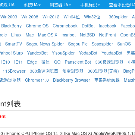
蜘蛛 UA
系统UA
浏览器UA
手机标识
查看本设备U
Win2003
Win2008
Win2012
Win64位
Win32位
360spider
A
BlackBerry
Chrome OS
Chromebook
DotBot
facebook
Facebo
ndle
Linux
Mac
Mac OS X
msnbot
NetBSD
NetFront
OpenB
t
SmartTV
Sogou News Spider
Sogou Pic
Sosospider
SunOS
Yahoo! Slurp
YandexBot
YisouSpider
YodaoBot
YoudaoBot
黑莓
IE10
IE11
Edge
微信
QQ
Panscient Bot
360极速浏览器
小
115Browser
360急速浏览器
淘宝浏览器
360浏览器(无痕)
BingP
遨游浏览器
Chrome11.0
Blackberry Browser
苹果系统蜘蛛
Maxt
ent列表
ent
5.0 (iPhone; CPU iPhone OS 14_3 like Mac OS X) AppleWebKit/605.1.1