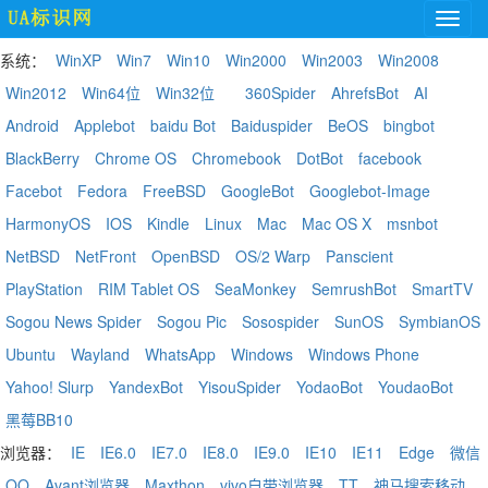
系统：
WinXP
Win7
Win10
Win2000
Win2003
Win2008
Win2012
Win64位
Win32位
360Spider
AhrefsBot
AI
Android
Applebot
baidu Bot
Baiduspider
BeOS
bingbot
BlackBerry
Chrome OS
Chromebook
DotBot
facebook
Facebot
Fedora
FreeBSD
GoogleBot
Googlebot-Image
HarmonyOS
IOS
Kindle
Linux
Mac
Mac OS X
msnbot
NetBSD
NetFront
OpenBSD
OS/2 Warp
Panscient
PlayStation
RIM Tablet OS
SeaMonkey
SemrushBot
SmartTV
Sogou News Spider
Sogou Pic
Sosospider
SunOS
SymbianOS
Ubuntu
Wayland
WhatsApp
Windows
Windows Phone
Yahoo! Slurp
YandexBot
YisouSpider
YodaoBot
YoudaoBot
黑莓BB10
浏览器：
IE
IE6.0
IE7.0
IE8.0
IE9.0
IE10
IE11
Edge
微信
QQ
Avant浏览器
Maxthon
vivo自带浏览器
TT
神马搜索移动