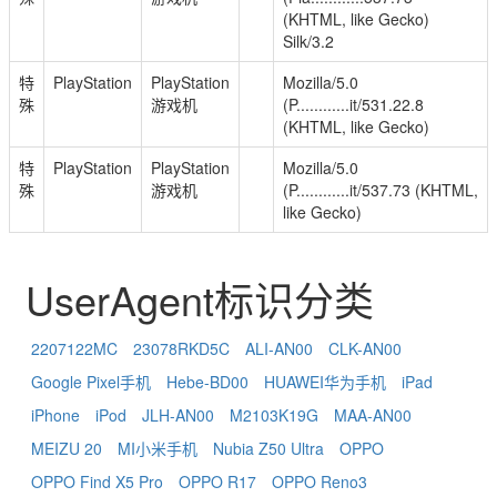
(KHTML, like Gecko)
Silk/3.2
特
PlayStation
PlayStation
Mozilla/5.0
殊
游戏机
(P............it/531.22.8
(KHTML, like Gecko)
特
PlayStation
PlayStation
Mozilla/5.0
殊
游戏机
(P............it/537.73 (KHTML,
like Gecko)
UserAgent标识分类
2207122MC
23078RKD5C
ALI-AN00
CLK-AN00
Google Pixel手机
Hebe-BD00
HUAWEI华为手机
iPad
iPhone
iPod
JLH-AN00
M2103K19G
MAA-AN00
MEIZU 20
MI小米手机
Nubia Z50 Ultra
OPPO
OPPO Find X5 Pro
OPPO R17
OPPO Reno3