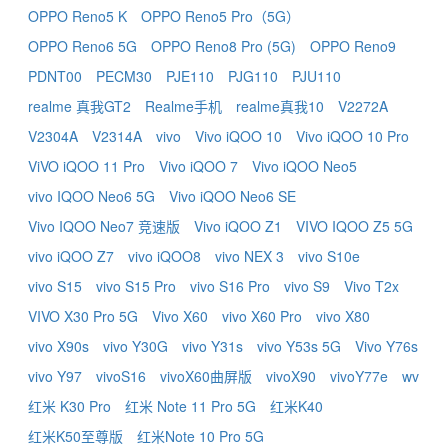
OPPO Reno5 K
OPPO Reno5 Pro（5G）
OPPO Reno6 5G
OPPO Reno8 Pro (5G)
OPPO Reno9
PDNT00
PECM30
PJE110
PJG110
PJU110
realme 真我GT2
Realme手机
realme真我10
V2272A
V2304A
V2314A
vivo
Vivo iQOO 10
Vivo iQOO 10 Pro
ViVO iQOO 11 Pro
Vivo iQOO 7
Vivo iQOO Neo5
vivo IQOO Neo6 5G
Vivo iQOO Neo6 SE
Vivo IQOO Neo7 竞速版
Vivo iQOO Z1
VIVO IQOO Z5 5G
vivo iQOO Z7
vivo iQOO8
vivo NEX 3
vivo S10e
vivo S15
vivo S15 Pro
vivo S16 Pro
vivo S9
Vivo T2x
VIVO X30 Pro 5G
Vivo X60
vivo X60 Pro
vivo X80
vivo X90s
vivo Y30G
vivo Y31s
vivo Y53s 5G
Vivo Y76s
vivo Y97
vivoS16
vivoX60曲屏版
vivoX90
vivoY77e
wv
红米 K30 Pro
红米 Note 11 Pro 5G
红米K40
红米K50至尊版
红米Note 10 Pro 5G