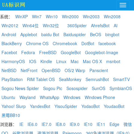
系统：
WinXP
Win7
Win10
Win2000
Win2003
Win2008
Win2012
Win64位
Win32位
360Spider
AhrefsBot
AI
Android
Applebot
baidu Bot
Baiduspider
BeOS
bingbot
BlackBerry
Chrome OS
Chromebook
DotBot
facebook
Facebot
Fedora
FreeBSD
GoogleBot
Googlebot-Image
HarmonyOS
IOS
Kindle
Linux
Mac
Mac OS X
msnbot
NetBSD
NetFront
OpenBSD
OS/2 Warp
Panscient
PlayStation
RIM Tablet OS
SeaMonkey
SemrushBot
SmartTV
Sogou News Spider
Sogou Pic
Sosospider
SunOS
SymbianOS
Ubuntu
Wayland
WhatsApp
Windows
Windows Phone
Yahoo! Slurp
YandexBot
YisouSpider
YodaoBot
YoudaoBot
黑莓BB10
浏览器：
IE
IE6.0
IE7.0
IE8.0
IE9.0
IE10
IE11
Edge
微信
QQ
谷歌浏览器
遨游浏览器
Palemoon
360急速浏览器（IE9.0）