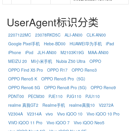
UserAgent标识分类
2207122MC
23078RKD5C
ALI-AN00
CLK-AN00
Google Pixel手机
Hebe-BD00
HUAWEI华为手机
iPad
iPhone
iPod
JLH-AN00
M2103K19G
MAA-AN00
MEIZU 20
MI小米手机
Nubia Z50 Ultra
OPPO
OPPO Find X5 Pro
OPPO R17
OPPO Reno3
OPPO Reno5 K
OPPO Reno5 Pro（5G）
OPPO Reno6 5G
OPPO Reno8 Pro (5G)
OPPO Reno9
PDNT00
PECM30
PJE110
PJG110
PJU110
realme 真我GT2
Realme手机
realme真我10
V2272A
V2304A
V2314A
vivo
Vivo iQOO 10
Vivo iQOO 10 Pro
ViVO iQOO 11 Pro
Vivo iQOO 7
Vivo iQOO Neo5