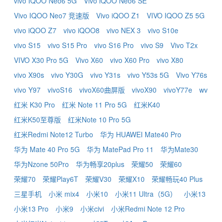
vivo IQOO Neo6 5G
Vivo iQOO Neo6 SE
Vivo IQOO Neo7 竞速版
Vivo iQOO Z1
VIVO IQOO Z5 5G
vivo iQOO Z7
vivo iQOO8
vivo NEX 3
vivo S10e
vivo S15
vivo S15 Pro
vivo S16 Pro
vivo S9
Vivo T2x
VIVO X30 Pro 5G
Vivo X60
vivo X60 Pro
vivo X80
vivo X90s
vivo Y30G
vivo Y31s
vivo Y53s 5G
Vivo Y76s
vivo Y97
vivoS16
vivoX60曲屏版
vivoX90
vivoY77e
wv
红米 K30 Pro
红米 Note 11 Pro 5G
红米K40
红米K50至尊版
红米Note 10 Pro 5G
红米Redmi Note12 Turbo
华为 HUAWEI Mate40 Pro
华为 Mate 40 Pro 5G
华为 MatePad Pro 11
华为Mate30
华为Nzone 50Pro
华为畅享20plus
荣耀50
荣耀60
荣耀70
荣耀Play6T
荣耀V30
荣耀X10
荣耀畅玩40 Plus
三星手机
小米 mix4
小米10
小米11 Ultra（5G）
小米13
小米13 Pro
小米9
小米civi
小米Redmi Note 12 Pro