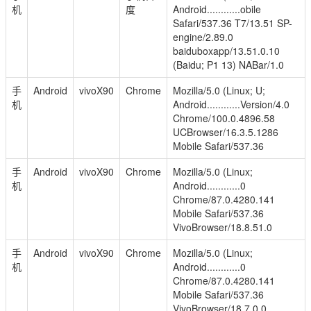
机
度
Android............obile
Safari/537.36 T7/13.51 SP-
engine/2.89.0
baiduboxapp/13.51.0.10
(Baidu; P1 13) NABar/1.0
手
Android
vivoX90
Chrome
Mozilla/5.0 (Linux; U;
机
Android............Version/4.0
Chrome/100.0.4896.58
UCBrowser/16.3.5.1286
Mobile Safari/537.36
手
Android
vivoX90
Chrome
Mozilla/5.0 (Linux;
机
Android............0
Chrome/87.0.4280.141
Mobile Safari/537.36
VivoBrowser/18.8.51.0
手
Android
vivoX90
Chrome
Mozilla/5.0 (Linux;
机
Android............0
Chrome/87.0.4280.141
Mobile Safari/537.36
VivoBrowser/18.7.0.0