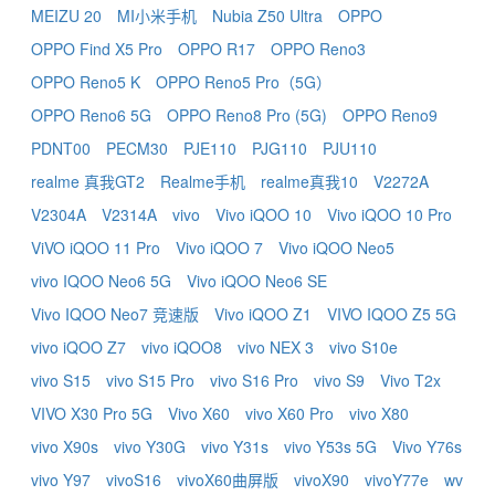
MEIZU 20
MI小米手机
Nubia Z50 Ultra
OPPO
OPPO Find X5 Pro
OPPO R17
OPPO Reno3
OPPO Reno5 K
OPPO Reno5 Pro（5G）
OPPO Reno6 5G
OPPO Reno8 Pro (5G)
OPPO Reno9
PDNT00
PECM30
PJE110
PJG110
PJU110
realme 真我GT2
Realme手机
realme真我10
V2272A
V2304A
V2314A
vivo
Vivo iQOO 10
Vivo iQOO 10 Pro
ViVO iQOO 11 Pro
Vivo iQOO 7
Vivo iQOO Neo5
vivo IQOO Neo6 5G
Vivo iQOO Neo6 SE
Vivo IQOO Neo7 竞速版
Vivo iQOO Z1
VIVO IQOO Z5 5G
vivo iQOO Z7
vivo iQOO8
vivo NEX 3
vivo S10e
vivo S15
vivo S15 Pro
vivo S16 Pro
vivo S9
Vivo T2x
VIVO X30 Pro 5G
Vivo X60
vivo X60 Pro
vivo X80
vivo X90s
vivo Y30G
vivo Y31s
vivo Y53s 5G
Vivo Y76s
vivo Y97
vivoS16
vivoX60曲屏版
vivoX90
vivoY77e
wv