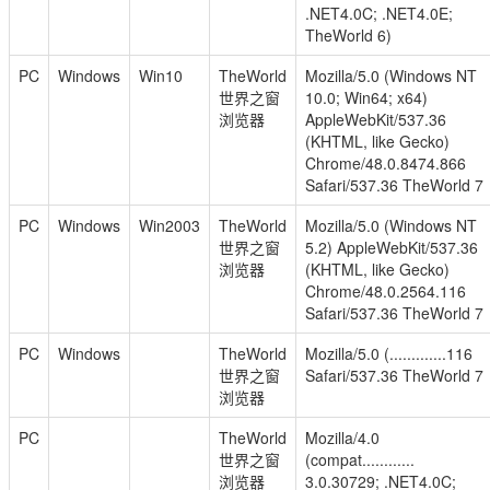
.NET4.0C; .NET4.0E;
TheWorld 6)
PC
Windows
Win10
TheWorld
Mozilla/5.0 (Windows NT
世界之窗
10.0; Win64; x64)
浏览器
AppleWebKit/537.36
(KHTML, like Gecko)
Chrome/48.0.8474.866
Safari/537.36 TheWorld 7
PC
Windows
Win2003
TheWorld
Mozilla/5.0 (Windows NT
世界之窗
5.2) AppleWebKit/537.36
浏览器
(KHTML, like Gecko)
Chrome/48.0.2564.116
Safari/537.36 TheWorld 7
PC
Windows
TheWorld
Mozilla/5.0 (.............116
世界之窗
Safari/537.36 TheWorld 7
浏览器
PC
TheWorld
Mozilla/4.0
世界之窗
(compat............
浏览器
3.0.30729; .NET4.0C;