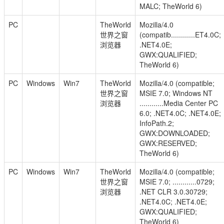
MALC; TheWorld 6)
PC
TheWorld
Mozilla/4.0
世界之窗
(compatib............ET4.0C;
浏览器
.NET4.0E;
GWX:QUALIFIED;
TheWorld 6)
PC
Windows
Win7
TheWorld
Mozilla/4.0 (compatible;
世界之窗
MSIE 7.0; Windows NT
浏览器
............Media Center PC
6.0; .NET4.0C; .NET4.0E;
InfoPath.2;
GWX:DOWNLOADED;
GWX:RESERVED;
TheWorld 6)
PC
Windows
Win7
TheWorld
Mozilla/4.0 (compatible;
世界之窗
MSIE 7.0; ............0729;
浏览器
.NET CLR 3.0.30729;
.NET4.0C; .NET4.0E;
GWX:QUALIFIED;
TheWorld 6)