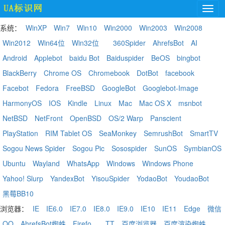
系统：
WinXP
Win7
Win10
Win2000
Win2003
Win2008
Win2012
Win64位
Win32位
360Spider
AhrefsBot
AI
Android
Applebot
baidu Bot
Baiduspider
BeOS
bingbot
BlackBerry
Chrome OS
Chromebook
DotBot
facebook
Facebot
Fedora
FreeBSD
GoogleBot
Googlebot-Image
HarmonyOS
IOS
Kindle
Linux
Mac
Mac OS X
msnbot
NetBSD
NetFront
OpenBSD
OS/2 Warp
Panscient
PlayStation
RIM Tablet OS
SeaMonkey
SemrushBot
SmartTV
Sogou News Spider
Sogou Pic
Sosospider
SunOS
SymbianOS
Ubuntu
Wayland
WhatsApp
Windows
Windows Phone
Yahoo! Slurp
YandexBot
YisouSpider
YodaoBot
YoudaoBot
黑莓BB10
浏览器：
IE
IE6.0
IE7.0
IE8.0
IE9.0
IE10
IE11
Edge
微信
QQ
AhrefsBot蜘蛛
Firefo
TT
百度浏览器
百度渲染蜘蛛