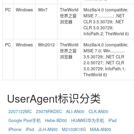
PC
Windows
Win7
TheWorld
Mozilla/4.0 (compatible;
世界之窗
MSIE 7.............; .NET
浏览器
CLR 3.5.30729; .NET
CLR 3.0.30729;
InfoPath.2; TheWorld 6)
PC
Windows
Win2012
TheWorld
Mozilla/4.0 (compatible;
世界之窗
MSIE 7.0; Win............
浏览器
3.5.30729; .NET CLR
2.0.50727; .NET CLR
3.0.30729; InfoPath.1;
TheWorld 6)
UserAgent标识分类
2207122MC
23078RKD5C
ALI-AN00
CLK-AN00
Google Pixel手机
Hebe-BD00
HUAWEI华为手机
iPad
iPhone
iPod
JLH-AN00
M2103K19G
MAA-AN00