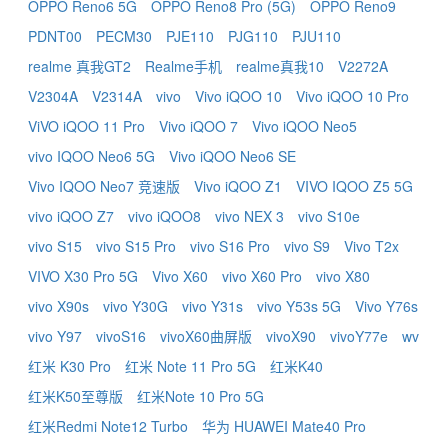
OPPO Reno6 5G
OPPO Reno8 Pro (5G)
OPPO Reno9
PDNT00
PECM30
PJE110
PJG110
PJU110
realme 真我GT2
Realme手机
realme真我10
V2272A
V2304A
V2314A
vivo
Vivo iQOO 10
Vivo iQOO 10 Pro
ViVO iQOO 11 Pro
Vivo iQOO 7
Vivo iQOO Neo5
vivo IQOO Neo6 5G
Vivo iQOO Neo6 SE
Vivo IQOO Neo7 竞速版
Vivo iQOO Z1
VIVO IQOO Z5 5G
vivo iQOO Z7
vivo iQOO8
vivo NEX 3
vivo S10e
vivo S15
vivo S15 Pro
vivo S16 Pro
vivo S9
Vivo T2x
VIVO X30 Pro 5G
Vivo X60
vivo X60 Pro
vivo X80
vivo X90s
vivo Y30G
vivo Y31s
vivo Y53s 5G
Vivo Y76s
vivo Y97
vivoS16
vivoX60曲屏版
vivoX90
vivoY77e
wv
红米 K30 Pro
红米 Note 11 Pro 5G
红米K40
红米K50至尊版
红米Note 10 Pro 5G
红米Redmi Note12 Turbo
华为 HUAWEI Mate40 Pro