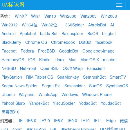
系统：
WinXP
Win7
Win10
Win2000
Win2003
Win2008
Win2012
Win64位
Win32位
360Spider
AhrefsBot
AI
Android
Applebot
baidu Bot
Baiduspider
BeOS
bingbot
BlackBerry
Chrome OS
Chromebook
DotBot
facebook
Facebot
Fedora
FreeBSD
GoogleBot
Googlebot-Image
HarmonyOS
IOS
Kindle
Linux
Mac
Mac OS X
msnbot
NetBSD
NetFront
OpenBSD
OS/2 Warp
Panscient
PlayStation
RIM Tablet OS
SeaMonkey
SemrushBot
SmartTV
Sogou News Spider
Sogou Pic
Sosospider
SunOS
SymbianOS
Ubuntu
Wayland
WhatsApp
Windows
Windows Phone
Yahoo! Slurp
YandexBot
YisouSpider
YodaoBot
YoudaoBot
黑莓BB10
浏览器：
IE
IE6.0
IE7.0
IE8.0
IE9.0
IE10
IE11
Edge
微信
QQ
Zoom
Alipay App
IE6
Blackberry Browser
UC浏览器 HD