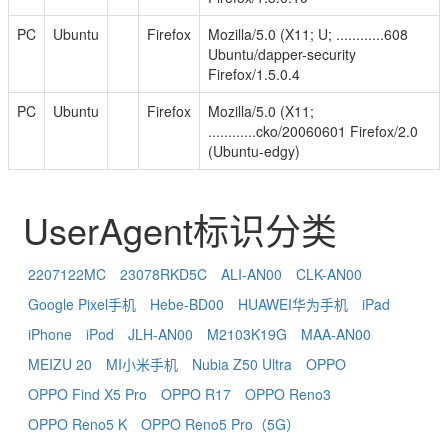
PC
Ubuntu
Firefox
Mozilla/5.0 (X11; U; ............608
Ubuntu/dapper-security
Firefox/1.5.0.4
PC
Ubuntu
Firefox
Mozilla/5.0 (X11;
............cko/20060601 Firefox/2.0
(Ubuntu-edgy)
UserAgent标识分类
2207122MC
23078RKD5C
ALI-AN00
CLK-AN00
Google Pixel手机
Hebe-BD00
HUAWEI华为手机
iPad
iPhone
iPod
JLH-AN00
M2103K19G
MAA-AN00
MEIZU 20
MI小米手机
Nubia Z50 Ultra
OPPO
OPPO Find X5 Pro
OPPO R17
OPPO Reno3
OPPO Reno5 K
OPPO Reno5 Pro（5G）