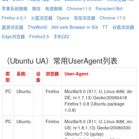
苹果系统蜘蛛
微信
有道蜘蛛
Chrome11.0
Panscient Bot
Firefox 4.0.1
火狐浏览器
Opera
淘宝浏览器
Chrome 17.0
遨游浏览器
TheWorld
360 safe Browser in IE6
TT
谷歌浏览器
Edge浏览器
Firefox3.5
手机QQ
（Ubuntu UA）常用UserAgent列表
类
系统
设
浏览器
User-Agent
型
备
PC
Ubuntu
Firefox
Mozilla/5.0 (X11; U; Linux i686; de-
DE; rv:1.7.13) Gecko/20060418
Firefox/1.0.8 (Ubuntu package
1.0.8)
PC
Ubuntu
Firefox
Mozilla/5.0 (X11; U; Linux i686; en-
US; rv:1.8.1.13) Gecko/20080330
Ubuntu/7.10 (gutsy)