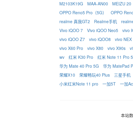
M2103K19G
MAA-AN00
MEIZU 20
OPPO Reno5 Pro（5G）
OPPO Ren
realme 真我GT2
Realme手机
real
Vivo iQOO 7
Vivo iQOO Neo5
vivo
vivo iQOO Z7
vivo iQOO8
vivo NEX
vivo X60 Pro
vivo X80
vivo X90s
v
wv
红米 K30 Pro
红米 Note 11 Pro 
华为 Mate 40 Pro 5G
华为 MatePad P
荣耀X10
荣耀畅玩40 Plus
三星手机
小米红米Note 11 pro
一加5T
一加Ace
本站