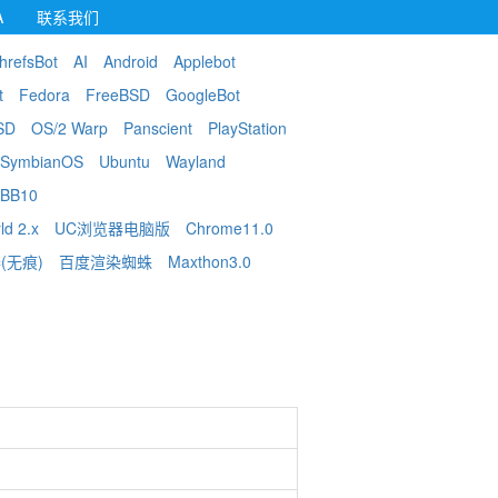
A
联系我们
hrefsBot
AI
Android
Applebot
t
Fedora
FreeBSD
GoogleBot
SD
OS/2 Warp
Panscient
PlayStation
SymbianOS
Ubuntu
Wayland
BB10
ld 2.x
UC浏览器电脑版
Chrome11.0
(无痕)
百度渲染蜘蛛
Maxthon3.0