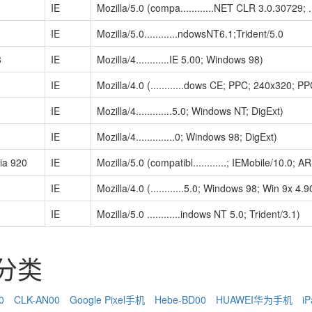
IE
Mozilla/5.0 (compa............NET CLR 3.0.30729
IE
Mozilla/5.0............ndowsNT6.1;Trident/5.0
8
IE
Mozilla/4............IE 5.00; Windows 98)
IE
Mozilla/4.0 (............dows CE; PPC; 240x320; PP
IE
Mozilla/4.............5.0; Windows NT; DigExt)
IE
Mozilla/4..............0; Windows 98; DigExt)
ia 920
IE
Mozilla/5.0 (compatibl............; IEMobile/10.0
IE
Mozilla/4.0 (............5.0; Windows 98; Win 9x 4.9
IE
Mozilla/5.0 ............indows NT 5.0; Trident/3.1)
识分类
0
CLK-AN00
Google Pixel手机
Hebe-BD00
HUAWEI华为手机
iP