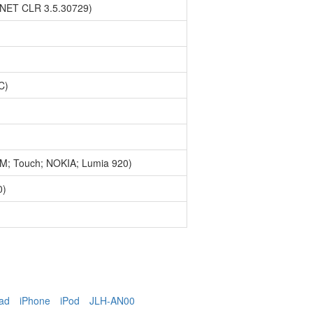
; .NET CLR 3.5.30729)
C)
; ARM; Touch; NOKIA; Lumia 920)
0)
ad
iPhone
iPod
JLH-AN00