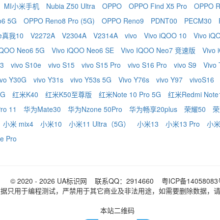
MI小米手机
Nubia Z50 Ultra
OPPO
OPPO Find X5 Pro
OPPO R
o6 5G
OPPO Reno8 Pro (5G)
OPPO Reno9
PDNT00
PECM30
me真我10
V2272A
V2304A
V2314A
vivo
Vivo iQOO 10
Vivo iQ
 IQOO Neo6 5G
Vivo iQOO Neo6 SE
Vivo IQOO Neo7 竞速版
Vivo
 3
vivo S10e
vivo S15
vivo S15 Pro
vivo S16 Pro
vivo S9
Vivo
ivo Y30G
vivo Y31s
vivo Y53s 5G
Vivo Y76s
vivo Y97
vivoS16
5G
红米K40
红米K50至尊版
红米Note 10 Pro 5G
红米Redmi Note1
ro 11
华为Mate30
华为Nzone 50Pro
华为畅享20plus
荣耀50
荣
小米 mix4
小米10
小米11 Ultra（5G）
小米13
小米13 Pro
小米
 Pro
© 2020 - 2026
UA标识网
联系QQ：2914660
粤ICP备1405808
数据只用于编程测试，严禁用于其它商业及非法用途，如需要删除数据，
本站二维码