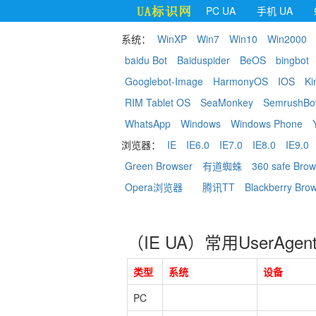
PC UA
手机 UA
系统：
WinXP
Win7
Win10
Win2000
baidu Bot
Baiduspider
BeOS
bingbot
Googlebot-Image
HarmonyOS
IOS
Ki
RIM Tablet OS
SeaMonkey
SemrushBo
WhatsApp
Windows
Windows Phone
浏览器：
IE
IE6.0
IE7.0
IE8.0
IE9.0
Green Browser
有道蜘蛛
360 safe Brow
Opera浏览器
腾讯TT
Blackberry Bro
（IE UA）常用UserAge
类型
系统
设备
PC