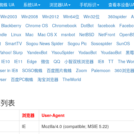
蜘蛛 UA
系统UA
浏览器UA
手机标识
查看本设备U
Win2003
Win2008
Win2012
Win64位
Win32位
360spider
A
Blackberry
Chrome OS
Chromebook
DotBot
facebook
Facebo
ndle
Linux
Mac
Mac OS X
msnbot
NetBSD
NetFront
OpenB
t
SmartTV
Sogou News Spider
Sogou Pic
Sosospider
SunOS
Yahoo! Slurp
YandexBot
YisouSpider
YodaoBot
YoudaoBot
黑莓
IE10
IE11
Edge
微信
QQ
小智双核浏览器
IE8
TT
The Wor
ser in IE8
SOSO蜘蛛
百度图片蜘蛛
Zoom
Palemoon
360浏览器
wser
百度PC蜘蛛
淘宝浏览器
TheWorld
nt列表
浏览器
User-Agent
IE
Mozilla/4.0 (compatible; MSIE 5.22)