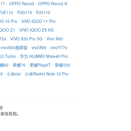
17
OPPO Reno3
OPPO Reno5 K
PJE110
PJG110
PJU110
OO 10 Pro
ViVO iQOO 11 Pro
 iQOO Z1
VIVO IQOO Z5 5G
 T2x
VIVO X30 Pro 5G
Vivo X60
vivoX60曲屏版
vivoX90
vivoY77e
2 Turbo
华为 HUAWEI Mate40 Pro
耀60
荣耀70
荣耀Play6T
荣耀V30
9
小米civi
小米Redmi Note 12 Pro
3号
请来信告知。