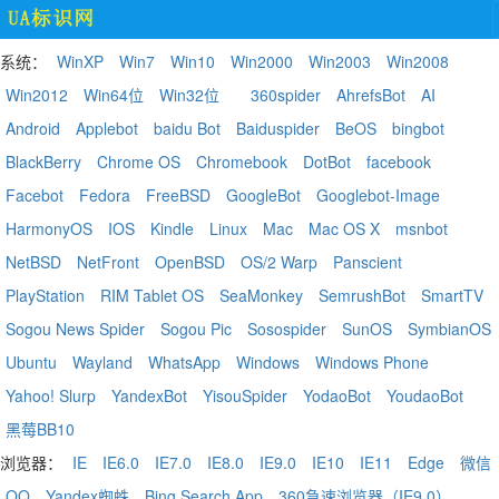
系统：
WinXP
Win7
Win10
Win2000
Win2003
Win2008
Win2012
Win64位
Win32位
360spider
AhrefsBot
AI
Android
Applebot
baidu Bot
Baiduspider
BeOS
bingbot
BlackBerry
Chrome OS
Chromebook
DotBot
facebook
Facebot
Fedora
FreeBSD
GoogleBot
Googlebot-Image
HarmonyOS
IOS
Kindle
Linux
Mac
Mac OS X
msnbot
NetBSD
NetFront
OpenBSD
OS/2 Warp
Panscient
PlayStation
RIM Tablet OS
SeaMonkey
SemrushBot
SmartTV
Sogou News Spider
Sogou Pic
Sosospider
SunOS
SymbianOS
Ubuntu
Wayland
WhatsApp
Windows
Windows Phone
Yahoo! Slurp
YandexBot
YisouSpider
YodaoBot
YoudaoBot
黑莓BB10
浏览器：
IE
IE6.0
IE7.0
IE8.0
IE9.0
IE10
IE11
Edge
微信
QQ
Yandex蜘蛛
Bing Search App
360急速浏览器（IE9.0）