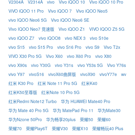
V2304A
V2314A
vivo
Vivo iQOO 10
Vivo iQOO 10 Pro
ViVO iQOO 11 Pro
Vivo iQOO 7
Vivo iQOO Neo5
vivo IQOO Neo6 5G
Vivo iQOO Neo6 SE
Vivo IQOO Neo7 竞速版
Vivo iQOO Z1
VIVO IQOO Z5 5G
vivo iQOO Z7
vivo iQOO8
vivo NEX 3
vivo S10e
vivo S15
vivo S15 Pro
vivo S16 Pro
vivo S9
Vivo T2x
VIVO X30 Pro 5G
Vivo X60
vivo X60 Pro
vivo X80
vivo X90s
vivo Y30G
vivo Y31s
vivo Y53s 5G
Vivo Y76s
vivo Y97
vivoS16
vivoX60曲屏版
vivoX90
vivoY77e
wv
红米 K30 Pro
红米 Note 11 Pro 5G
红米K40
红米K50至尊版
红米Note 10 Pro 5G
红米Redmi Note12 Turbo
华为 HUAWEI Mate40 Pro
华为 Mate 40 Pro 5G
华为 MatePad Pro 11
华为Mate30
华为Nzone 50Pro
华为畅享20plus
荣耀50
荣耀60
荣耀70
荣耀Play6T
荣耀V30
荣耀X10
荣耀畅玩40 Plus