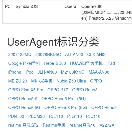
PC
SymbianOS
Opera
Opera/9.80
(J2ME/MIDP............/23.34
en) Presto/2.5.25 Version/
UserAgent标识分类
2207122MC
23078RKD5C
ALI-AN00
CLK-AN00
Google Pixel手机
Hebe-BD00
HUAWEI华为手机
iPad
iPhone
iPod
JLH-AN00
M2103K19G
MAA-AN00
MEIZU 20
MI小米手机
Nubia Z50 Ultra
OPPO
OPPO Find X5 Pro
OPPO R17
OPPO Reno3
OPPO Reno5 K
OPPO Reno5 Pro（5G）
OPPO Reno6 5G
OPPO Reno8 Pro (5G)
OPPO Reno9
PDNT00
PECM30
PJE110
PJG110
PJU110
realme 真我GT2
Realme手机
realme真我10
V2272A