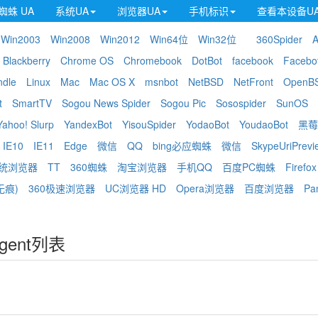
蜘蛛 UA
系统UA
浏览器UA
手机标识
查看本设备U
Win2003
Win2008
Win2012
Win64位
Win32位
360Spider
A
Blackberry
Chrome OS
Chromebook
DotBot
facebook
Facebo
ndle
Linux
Mac
Mac OS X
msnbot
NetBSD
NetFront
OpenB
t
SmartTV
Sogou News Spider
Sogou Pic
Sosospider
SunOS
Yahoo! Slurp
YandexBot
YisouSpider
YodaoBot
YoudaoBot
黑莓
IE10
IE11
Edge
微信
QQ
bing必应蜘蛛
微信
SkypeUriPrevi
统浏览器
TT
360蜘蛛
淘宝浏览器
手机QQ
百度PC蜘蛛
Firefox
无痕)
360极速浏览器
UC浏览器 HD
Opera浏览器
百度浏览器
Pa
Agent列表