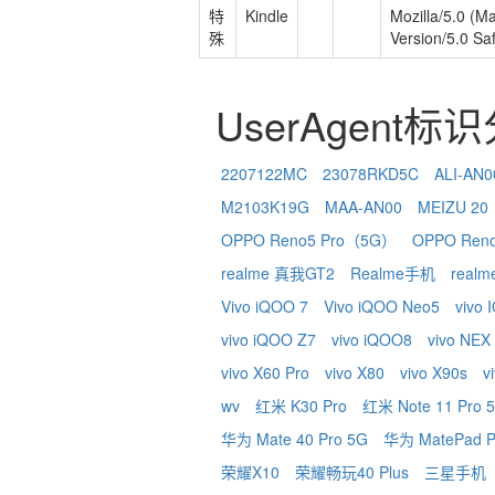
特
Kindle
Mozilla/5.0 (M
殊
Version/5.0 Sa
UserAgent标
2207122MC
23078RKD5C
ALI-AN0
M2103K19G
MAA-AN00
MEIZU 20
OPPO Reno5 Pro（5G）
OPPO Ren
realme 真我GT2
Realme手机
real
Vivo iQOO 7
Vivo iQOO Neo5
vivo
vivo iQOO Z7
vivo iQOO8
vivo NEX
vivo X60 Pro
vivo X80
vivo X90s
v
wv
红米 K30 Pro
红米 Note 11 Pro 
华为 Mate 40 Pro 5G
华为 MatePad P
荣耀X10
荣耀畅玩40 Plus
三星手机