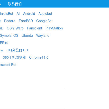
A
联系我们
hrefsBot
AI
Android
Applebot
t
Fedora
FreeBSD
GoogleBot
SD
OS/2 Warp
Panscient
PlayStation
SymbianOS
Ubuntu
Wayland
BB10
ew
QQ浏览器 HD
360手机浏览器
Chrome11.0
nscient Bot