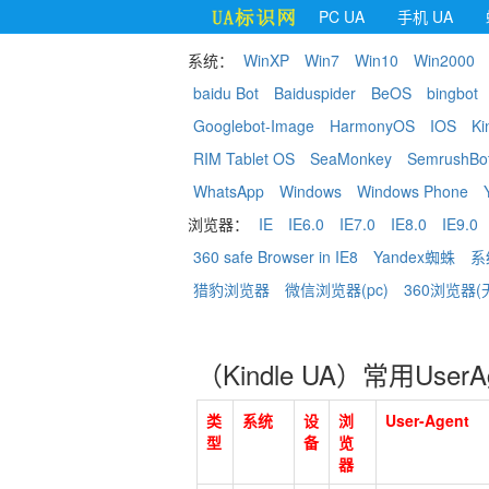
PC UA
手机 UA
系统：
WinXP
Win7
Win10
Win2000
baidu Bot
Baiduspider
BeOS
bingbot
Googlebot-Image
HarmonyOS
IOS
Ki
RIM Tablet OS
SeaMonkey
SemrushBo
WhatsApp
Windows
Windows Phone
浏览器：
IE
IE6.0
IE7.0
IE8.0
IE9.0
360 safe Browser in IE8
Yandex蜘蛛
系
猎豹浏览器
微信浏览器(pc)
360浏览器(
（Kindle UA）常用User
类
系统
设
浏
User-Agent
型
备
览
器