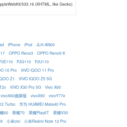
 AppleWebKit/533.16 (KHTML, like Gecko)
ad
iPhone
iPod
JLH-AN00
17
OPPO Reno3
OPPO Reno5 K
PJE110
PJG110
PJU110
OO 10 Pro
ViVO iQOO 11 Pro
 iQOO Z1
VIVO IQOO Z5 5G
 T2x
VIVO X30 Pro 5G
Vivo X60
vivoX60曲屏版
vivoX90
vivoY77e
2 Turbo
华为 HUAWEI Mate40 Pro
耀60
荣耀70
荣耀Play6T
荣耀V30
9
小米civi
小米Redmi Note 12 Pro