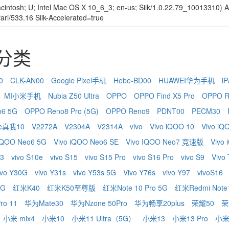
acintosh; U; Intel Mac OS X 10_6_3; en-us; Silk/1.0.22.79_10013310)
fari/533.16 Silk-Accelerated=true
识分类
0
CLK-AN00
Google Pixel手机
Hebe-BD00
HUAWEI华为手机
iP
MI小米手机
Nubia Z50 Ultra
OPPO
OPPO Find X5 Pro
OPPO R
o6 5G
OPPO Reno8 Pro (5G)
OPPO Reno9
PDNT00
PECM30
me真我10
V2272A
V2304A
V2314A
vivo
Vivo iQOO 10
Vivo iQ
 IQOO Neo6 5G
Vivo iQOO Neo6 SE
Vivo IQOO Neo7 竞速版
Vivo
 3
vivo S10e
vivo S15
vivo S15 Pro
vivo S16 Pro
vivo S9
Vivo
ivo Y30G
vivo Y31s
vivo Y53s 5G
Vivo Y76s
vivo Y97
vivoS16
5G
红米K40
红米K50至尊版
红米Note 10 Pro 5G
红米Redmi Note1
ro 11
华为Mate30
华为Nzone 50Pro
华为畅享20plus
荣耀50
荣
小米 mix4
小米10
小米11 Ultra（5G）
小米13
小米13 Pro
小米