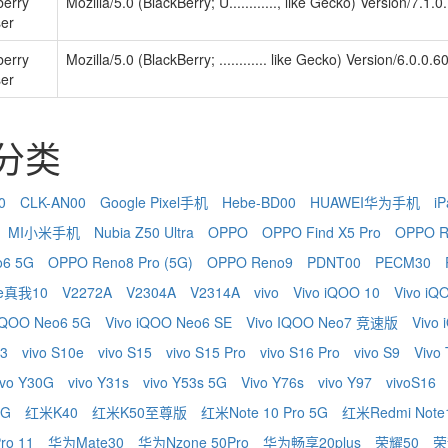
berry
Mozilla/5.0 (BlackBerry; U............, like Gecko) Version/7.1
er
berry
Mozilla/5.0 (BlackBerry; ............ like Gecko) Version/6.0.0
er
识分类
0
CLK-AN00
Google Pixel手机
Hebe-BD00
HUAWEI华为手机
iP
MI小米手机
Nubia Z50 Ultra
OPPO
OPPO Find X5 Pro
OPPO R
o6 5G
OPPO Reno8 Pro (5G)
OPPO Reno9
PDNT00
PECM30
me真我10
V2272A
V2304A
V2314A
vivo
Vivo iQOO 10
Vivo iQ
 IQOO Neo6 5G
Vivo iQOO Neo6 SE
Vivo IQOO Neo7 竞速版
Vivo
 3
vivo S10e
vivo S15
vivo S15 Pro
vivo S16 Pro
vivo S9
Vivo
ivo Y30G
vivo Y31s
vivo Y53s 5G
Vivo Y76s
vivo Y97
vivoS16
5G
红米K40
红米K50至尊版
红米Note 10 Pro 5G
红米Redmi Note1
ro 11
华为Mate30
华为Nzone 50Pro
华为畅享20plus
荣耀50
荣