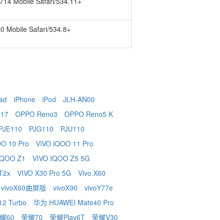
.0.714 Mobile Safari/534.11+
.600 Mobile Safari/534.8+
ad
iPhone
iPod
JLH-AN00
17
OPPO Reno3
OPPO Reno5 K
PJE110
PJG110
PJU110
OO 10 Pro
ViVO iQOO 11 Pro
 iQOO Z1
VIVO IQOO Z5 5G
 T2x
VIVO X30 Pro 5G
Vivo X60
vivoX60曲屏版
vivoX90
vivoY77e
2 Turbo
华为 HUAWEI Mate40 Pro
耀60
荣耀70
荣耀Play6T
荣耀V30