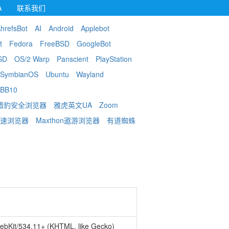
A
联系我们
hrefsBot
AI
Android
Applebot
t
Fedora
FreeBSD
GoogleBot
SD
OS/2 Warp
Panscient
PlayStation
SymbianOS
Ubuntu
Wayland
BB10
猎豹安全浏览器
雅虎英文UA
Zoom
急速浏览器
Maxthon遨游浏览器
有道蜘蛛
WebKit/534.11+ (KHTML, like Gecko)