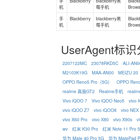
手
Blackberry
blackberry黑
Black
机
莓手机
Brows
手
Blackberry
blackberry黑
Black
机
莓手机
Brows
UserAgent标
2207122MC
23078RKD5C
ALI-AN0
M2103K19G
MAA-AN00
MEIZU 20
OPPO Reno5 Pro（5G）
OPPO Ren
realme 真我GT2
Realme手机
real
Vivo iQOO 7
Vivo iQOO Neo5
vivo
vivo iQOO Z7
vivo iQOO8
vivo NEX
vivo X60 Pro
vivo X80
vivo X90s
v
wv
红米 K30 Pro
红米 Note 11 Pro 
华为 Mate 40 Pro 5G
华为 MatePad P