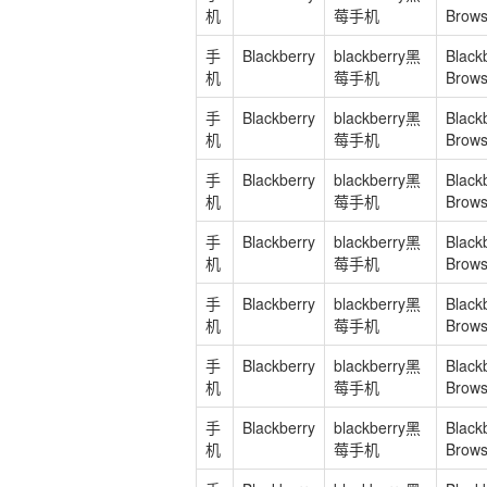
机
莓手机
Brows
手
Blackberry
blackberry黑
Black
机
莓手机
Brows
手
Blackberry
blackberry黑
Black
机
莓手机
Brows
手
Blackberry
blackberry黑
Black
机
莓手机
Brows
手
Blackberry
blackberry黑
Black
机
莓手机
Brows
手
Blackberry
blackberry黑
Black
机
莓手机
Brows
手
Blackberry
blackberry黑
Black
机
莓手机
Brows
手
Blackberry
blackberry黑
Black
机
莓手机
Brows