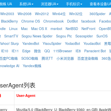
蜘蛛 UA
系统UA
浏览器UA
手机标识
查看本设备U
Win2003
Win2008
Win2012
Win64位
Win32位
360Spider
A
BlackBerry
Chrome OS
Chromebook
DotBot
facebook
Facebo
ndle
Linux
Mac
Mac OS X
msnbot
NetBSD
NetFront
OpenB
t
SmartTV
Sogou News Spider
Sogou Pic
Sosospider
SunOS
Yahoo! Slurp
YandexBot
YisouSpider
YodaoBot
YoudaoBot
黑莓
IE10
IE11
Edge
微信
QQ
115Browser
IE8
Panscient Bot
百度PC蜘蛛
SOSO蜘蛛
腾讯TT
小米浏览器
百度渲染蜘蛛
360
nowledge AI
Yandex蜘蛛
serAgent列表
器
User-Agent
berry
Mozilla/5.0 (BlackBerry; U; BlackBerry 9360; en-GB) Apple