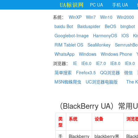
PC UA
手机 UA
系统：
WinXP
Win7
Win10
Win2000
baidu Bot
Baiduspider
BeOS
bingbot
Googlebot-Image
HarmonyOS
IOS
Ki
RIM Tablet OS
SeaMonkey
SemrushBo
WhatsApp
Windows
Windows Phone
浏览器：
IE
IE6.0
IE7.0
IE8.0
IE9.0
简单搜索
Firefox3.5
QQ浏览器
微信
MSN蜘蛛爬虫
UC浏览器电脑版
The K
（BlackBerry UA）常用U
类
系统
设备
浏览
型
手
Blackberry
blackberry黑
Black