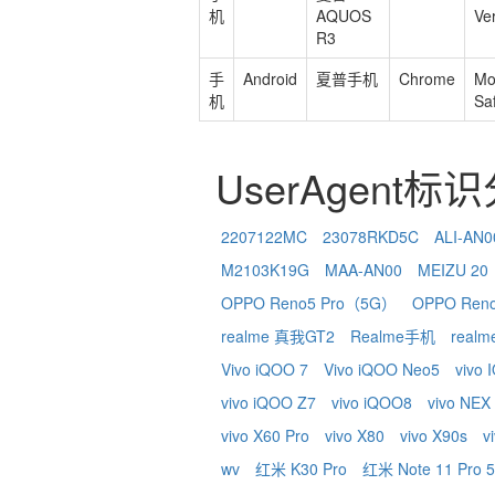
机
AQUOS
Ve
R3
手
Android
夏普手机
Chrome
Mo
机
Sa
UserAgent标
2207122MC
23078RKD5C
ALI-AN0
M2103K19G
MAA-AN00
MEIZU 20
OPPO Reno5 Pro（5G）
OPPO Ren
realme 真我GT2
Realme手机
real
Vivo iQOO 7
Vivo iQOO Neo5
vivo
vivo iQOO Z7
vivo iQOO8
vivo NEX
vivo X60 Pro
vivo X80
vivo X90s
v
wv
红米 K30 Pro
红米 Note 11 Pro 