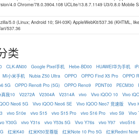
rsion/4.0 Chrome/78.0.3904.108 UCLite/13.8.7.1149 U3/0.8.0 Mobile S
zilla/5.0 (Linux; Android 10; SH-03K) AppleWebKit/537.36 (KHTML, li
fari/537.36
识分类
0
CLK-AN00
Google Pixel手机
Hebe-BD00
HUAWEI华为手机
iP
MI小米手机
Nubia Z50 Ultra
OPPO
OPPO Find X5 Pro
OPPO R
o6 5G
OPPO Reno8 Pro (5G)
OPPO Reno9
PDNT00
PECM30
me真我10
V2272A
V2304A
V2314A
vivo
Vivo iQOO 10
Vivo iQ
 IQOO Neo6 5G
Vivo iQOO Neo6 SE
Vivo IQOO Neo7 竞速版
Vivo
 3
vivo S10e
vivo S15
vivo S15 Pro
vivo S16 Pro
vivo S9
Vivo
ivo Y30G
vivo Y31s
vivo Y53s 5G
Vivo Y76s
vivo Y97
vivoS16
5G
红米K40
红米K50至尊版
红米Note 10 Pro 5G
红米Redmi Note1