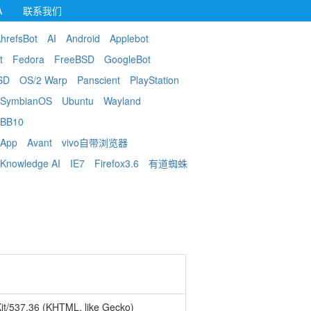
A
联系我们
hrefsBot
AI
Android
Applebot
t
Fedora
FreeBSD
GoogleBot
SD
OS/2 Warp
Panscient
PlayStation
SymbianOS
Ubuntu
Wayland
BB10
 App
Avant
vivo自带浏览器
Knowledge AI
IE7
Firefox3.6
有道蜘蛛
it/537.36 (KHTML, like Gecko)