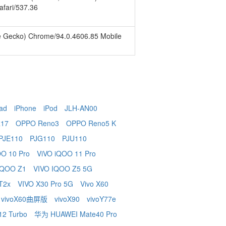
afari/537.36
ke Gecko) Chrome/94.0.4606.85 Mobile
ad
iPhone
iPod
JLH-AN00
17
OPPO Reno3
OPPO Reno5 K
PJE110
PJG110
PJU110
OO 10 Pro
ViVO iQOO 11 Pro
 iQOO Z1
VIVO IQOO Z5 5G
 T2x
VIVO X30 Pro 5G
Vivo X60
vivoX60曲屏版
vivoX90
vivoY77e
2 Turbo
华为 HUAWEI Mate40 Pro