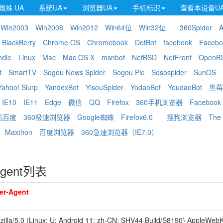
蜘蛛 UA
系统UA
浏览器UA
手机标识
查看本设备U
Win2003
Win2008
Win2012
Win64位
Win32位
360Spider
A
BlackBerry
Chrome OS
Chromebook
DotBot
facebook
Facebo
ndle
Linux
Mac
Mac OS X
msnbot
NetBSD
NetFront
OpenB
t
SmartTV
Sogou News Spider
Sogou Pic
Sosospider
SunOS
Yahoo! Slurp
YandexBot
YisouSpider
YodaoBot
YoudaoBot
黑莓
IE10
IE11
Edge
微信
QQ
Firefox
360手机浏览器
Facebook
机百度
360极速浏览器
Google蜘蛛
Firefox6.0
搜狗浏览器
The 
Maxthon
百度浏览器
360急速浏览器（IE7.0）
gent列表
er-Agent
zilla/5.0 (Linux; U; Android 11; zh-CN; SHV44 Build/S8190) AppleWebK