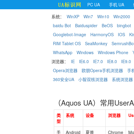
PC UA
手机 UA
系统：
WinXP
Win7
Win10
Win2000
baidu Bot
Baiduspider
BeOS
bingbot
Googlebot-Image
HarmonyOS
IOS
Ki
RIM Tablet OS
SeaMonkey
SemrushBo
WhatsApp
Windows
Windows Phone
浏览器：
IE
IE6.0
IE7.0
IE8.0
IE9.0
Opera浏览器
欧朋Opera手机浏览器
手
360安全UA
小智双核浏览器
系统浏览器
（Aquos UA）常用UserA
类
系统
设备
浏览器
Us
型
手
Android
夏普
Chrome
Mo