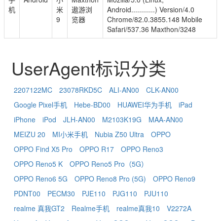
机
米
遨游浏
Android............) Version/4.0
9
览器
Chrome/82.0.3855.148 Mobile
Safari/537.36 Maxthon/3248
UserAgent标识分类
2207122MC
23078RKD5C
ALI-AN00
CLK-AN00
Google Pixel手机
Hebe-BD00
HUAWEI华为手机
iPad
iPhone
iPod
JLH-AN00
M2103K19G
MAA-AN00
MEIZU 20
MI小米手机
Nubia Z50 Ultra
OPPO
OPPO Find X5 Pro
OPPO R17
OPPO Reno3
OPPO Reno5 K
OPPO Reno5 Pro（5G）
OPPO Reno6 5G
OPPO Reno8 Pro (5G)
OPPO Reno9
PDNT00
PECM30
PJE110
PJG110
PJU110
realme 真我GT2
Realme手机
realme真我10
V2272A