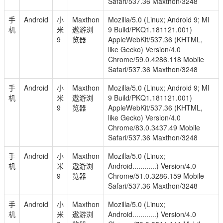
Safari/537.36 Maxthon/3248
手
Android
小
Maxthon
Mozilla/5.0 (Linux; Android 9; MI
机
米
遨游浏
9 Build/PKQ1.181121.001)
9
览器
AppleWebKit/537.36 (KHTML,
like Gecko) Version/4.0
Chrome/59.0.4286.118 Mobile
Safari/537.36 Maxthon/3248
手
Android
小
Maxthon
Mozilla/5.0 (Linux; Android 9; MI
机
米
遨游浏
9 Build/PKQ1.181121.001)
9
览器
AppleWebKit/537.36 (KHTML,
like Gecko) Version/4.0
Chrome/83.0.3437.49 Mobile
Safari/537.36 Maxthon/3248
手
Android
小
Maxthon
Mozilla/5.0 (Linux;
机
米
遨游浏
Android............) Version/4.0
9
览器
Chrome/51.0.3286.159 Mobile
Safari/537.36 Maxthon/3248
手
Android
小
Maxthon
Mozilla/5.0 (Linux;
机
米
遨游浏
Android............) Version/4.0