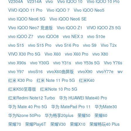
V2304A
V2314A
vivo
Vivo iQOO 10
Vivo iQOO 10 Pro
ViVO iQOO 11 Pro
Vivo iQOO 7
Vivo iQOO Neo5
vivo IQOO Neo6 5G
Vivo iQOO Neo6 SE
Vivo IQOO Neo7 竞速版
Vivo iQOO Z1
VIVO IQOO Z5 5G
vivo iQOO Z7
vivo iQOO8
vivo NEX 3
vivo S10e
vivo S15
vivo S15 Pro
vivo S16 Pro
vivo S9
Vivo T2x
VIVO X30 Pro 5G
Vivo X60
vivo X60 Pro
vivo X80
vivo X90s
vivo Y30G
vivo Y31s
vivo Y53s 5G
Vivo Y76s
vivo Y97
vivoS16
vivoX60曲屏版
vivoX90
vivoY77e
wv
红米 K30 Pro
红米 Note 11 Pro 5G
红米K40
红米K50至尊版
红米Note 10 Pro 5G
红米Redmi Note12 Turbo
华为 HUAWEI Mate40 Pro
华为 Mate 40 Pro 5G
华为 MatePad Pro 11
华为Mate30
华为Nzone 50Pro
华为畅享20plus
荣耀50
荣耀60
荣耀70
荣耀Play6T
荣耀V30
荣耀X10
荣耀畅玩40 Plus