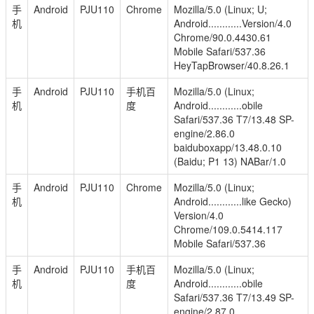
手
Android
PJU110
Chrome
Mozilla/5.0 (Linux; U;
机
Android............Version/4.0
Chrome/90.0.4430.61
Mobile Safari/537.36
HeyTapBrowser/40.8.26.1
手
Android
PJU110
手机百
Mozilla/5.0 (Linux;
机
度
Android............obile
Safari/537.36 T7/13.48 SP-
engine/2.86.0
baiduboxapp/13.48.0.10
(Baidu; P1 13) NABar/1.0
手
Android
PJU110
Chrome
Mozilla/5.0 (Linux;
机
Android............like Gecko)
Version/4.0
Chrome/109.0.5414.117
Mobile Safari/537.36
手
Android
PJU110
手机百
Mozilla/5.0 (Linux;
机
度
Android............obile
Safari/537.36 T7/13.49 SP-
engine/2.87.0