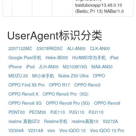
baiduboxapp/13.49.0.10
(Baidu; P1 13) NABar/1.0
UserAgent标识分类
2207122MC
23078RKD5C
ALI-AN00
CLK-AN00
Google Pixel手机
Hebe-BD00
HUAWEI华为手机
iPad
iPhone
iPod
JLH-AN00
M2103K19G
MAA-AN00
MEIZU 20
MI小米手机
Nubia Z50 Ultra
OPPO
OPPO Find X5 Pro
OPPO R17
OPPO Reno3
OPPO Reno5 K
OPPO Reno5 Pro（5G）
OPPO Reno6 5G
OPPO Reno8 Pro (5G)
OPPO Reno9
PDNT00
PECM30
PJE110
PJG110
PJU110
realme 真我GT2
Realme手机
realme真我10
V2272A
V2304A
V2314A
vivo
Vivo iQOO 10
Vivo iQOO 10 Pro