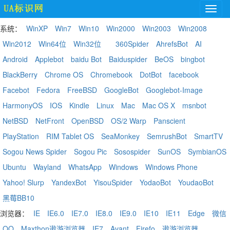
系统：
WinXP
Win7
Win10
Win2000
Win2003
Win2008
Win2012
Win64位
Win32位
360Spider
AhrefsBot
AI
Android
Applebot
baidu Bot
Baiduspider
BeOS
bingbot
BlackBerry
Chrome OS
Chromebook
DotBot
facebook
Facebot
Fedora
FreeBSD
GoogleBot
Googlebot-Image
HarmonyOS
IOS
Kindle
Linux
Mac
Mac OS X
msnbot
NetBSD
NetFront
OpenBSD
OS/2 Warp
Panscient
PlayStation
RIM Tablet OS
SeaMonkey
SemrushBot
SmartTV
Sogou News Spider
Sogou Pic
Sosospider
SunOS
SymbianOS
Ubuntu
Wayland
WhatsApp
Windows
Windows Phone
Yahoo! Slurp
YandexBot
YisouSpider
YodaoBot
YoudaoBot
黑莓BB10
浏览器：
IE
IE6.0
IE7.0
IE8.0
IE9.0
IE10
IE11
Edge
微信
QQ
Maxthon遨游浏览器
IE7
Avant
Firefo
遨游浏览器