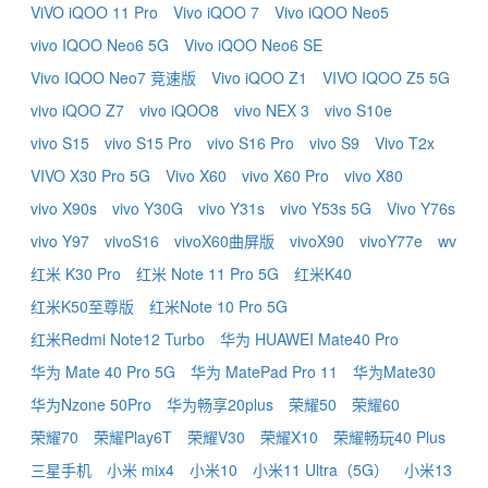
ViVO iQOO 11 Pro
Vivo iQOO 7
Vivo iQOO Neo5
vivo IQOO Neo6 5G
Vivo iQOO Neo6 SE
Vivo IQOO Neo7 竞速版
Vivo iQOO Z1
VIVO IQOO Z5 5G
vivo iQOO Z7
vivo iQOO8
vivo NEX 3
vivo S10e
vivo S15
vivo S15 Pro
vivo S16 Pro
vivo S9
Vivo T2x
VIVO X30 Pro 5G
Vivo X60
vivo X60 Pro
vivo X80
vivo X90s
vivo Y30G
vivo Y31s
vivo Y53s 5G
Vivo Y76s
vivo Y97
vivoS16
vivoX60曲屏版
vivoX90
vivoY77e
wv
红米 K30 Pro
红米 Note 11 Pro 5G
红米K40
红米K50至尊版
红米Note 10 Pro 5G
红米Redmi Note12 Turbo
华为 HUAWEI Mate40 Pro
华为 Mate 40 Pro 5G
华为 MatePad Pro 11
华为Mate30
华为Nzone 50Pro
华为畅享20plus
荣耀50
荣耀60
荣耀70
荣耀Play6T
荣耀V30
荣耀X10
荣耀畅玩40 Plus
三星手机
小米 mix4
小米10
小米11 Ultra（5G）
小米13