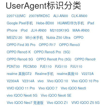
UserAgent标识分类
2207122MC
23078RKD5C
ALI-AN00
CLK-AN00
Google Pixel手机
Hebe-BD00
HUAWEI华为手机
iPad
iPhone
iPod
JLH-AN00
M2103K19G
MAA-AN00
MEIZU 20
MI小米手机
Nubia Z50 Ultra
OPPO
OPPO Find X5 Pro
OPPO R17
OPPO Reno3
OPPO Reno5 K
OPPO Reno5 Pro（5G）
OPPO Reno6 5G
OPPO Reno8 Pro (5G)
OPPO Reno9
PDNT00
PECM30
PJE110
PJG110
PJU110
realme 真我GT2
Realme手机
realme真我10
V2272A
V2304A
V2314A
vivo
Vivo iQOO 10
Vivo iQOO 10 Pro
ViVO iQOO 11 Pro
Vivo iQOO 7
Vivo iQOO Neo5
vivo IQOO Neo6 5G
Vivo iQOO Neo6 SE
Vivo IQOO Neo7 竞速版
Vivo iQOO Z1
VIVO IQOO Z5 5G