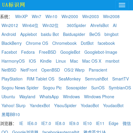
系统：
WinXP
Win7
Win10
Win2000
Win2003
Win2008
Win2012
Win64位
Win32位
360Spider
AhrefsBot
AI
Android
Applebot
baidu Bot
Baiduspider
BeOS
bingbot
BlackBerry
Chrome OS
Chromebook
DotBot
facebook
Facebot
Fedora
FreeBSD
GoogleBot
Googlebot-Image
HarmonyOS
IOS
Kindle
Linux
Mac
Mac OS X
msnbot
NetBSD
NetFront
OpenBSD
OS/2 Warp
Panscient
PlayStation
RIM Tablet OS
SeaMonkey
SemrushBot
SmartTV
Sogou News Spider
Sogou Pic
Sosospider
SunOS
SymbianOS
Ubuntu
Wayland
WhatsApp
Windows
Windows Phone
Yahoo! Slurp
YandexBot
YisouSpider
YodaoBot
YoudaoBot
黑莓BB10
浏览器：
IE
IE6.0
IE7.0
IE8.0
IE9.0
IE10
IE11
Edge
微信
QQ
Google浏览器
facebookexternalhit
雅虎英文UA