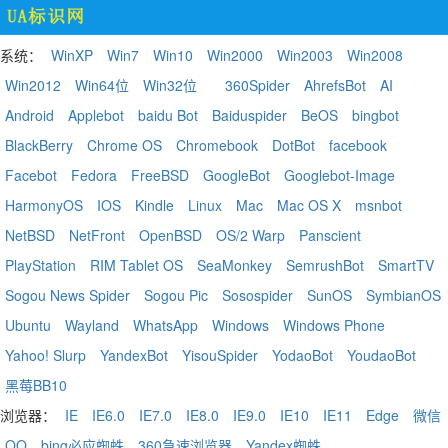
系统：
WinXP
Win7
Win10
Win2000
Win2003
Win2008
Win2012
Win64位
Win32位
360Spider
AhrefsBot
AI
Android
Applebot
baidu Bot
Baiduspider
BeOS
bingbot
BlackBerry
Chrome OS
Chromebook
DotBot
facebook
Facebot
Fedora
FreeBSD
GoogleBot
Googlebot-Image
HarmonyOS
IOS
Kindle
Linux
Mac
Mac OS X
msnbot
NetBSD
NetFront
OpenBSD
OS/2 Warp
Panscient
PlayStation
RIM Tablet OS
SeaMonkey
SemrushBot
SmartTV
Sogou News Spider
Sogou Pic
Sosospider
SunOS
SymbianOS
Ubuntu
Wayland
WhatsApp
Windows
Windows Phone
Yahoo! Slurp
YandexBot
YisouSpider
YodaoBot
YoudaoBot
黑莓BB10
浏览器：
IE
IE6.0
IE7.0
IE8.0
IE9.0
IE10
IE11
Edge
微信
QQ
bing必应蜘蛛
360急速浏览器
Yandex蜘蛛