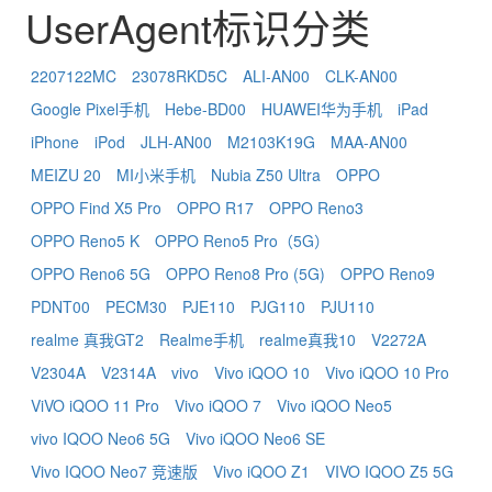
UserAgent标识分类
2207122MC
23078RKD5C
ALI-AN00
CLK-AN00
Google Pixel手机
Hebe-BD00
HUAWEI华为手机
iPad
iPhone
iPod
JLH-AN00
M2103K19G
MAA-AN00
MEIZU 20
MI小米手机
Nubia Z50 Ultra
OPPO
OPPO Find X5 Pro
OPPO R17
OPPO Reno3
OPPO Reno5 K
OPPO Reno5 Pro（5G）
OPPO Reno6 5G
OPPO Reno8 Pro (5G)
OPPO Reno9
PDNT00
PECM30
PJE110
PJG110
PJU110
realme 真我GT2
Realme手机
realme真我10
V2272A
V2304A
V2314A
vivo
Vivo iQOO 10
Vivo iQOO 10 Pro
ViVO iQOO 11 Pro
Vivo iQOO 7
Vivo iQOO Neo5
vivo IQOO Neo6 5G
Vivo iQOO Neo6 SE
Vivo IQOO Neo7 竞速版
Vivo iQOO Z1
VIVO IQOO Z5 5G