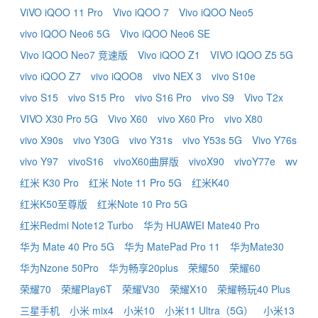
ViVO iQOO 11 Pro
Vivo iQOO 7
Vivo iQOO Neo5
vivo IQOO Neo6 5G
Vivo iQOO Neo6 SE
Vivo IQOO Neo7 竞速版
Vivo iQOO Z1
VIVO IQOO Z5 5G
vivo iQOO Z7
vivo iQOO8
vivo NEX 3
vivo S10e
vivo S15
vivo S15 Pro
vivo S16 Pro
vivo S9
Vivo T2x
VIVO X30 Pro 5G
Vivo X60
vivo X60 Pro
vivo X80
vivo X90s
vivo Y30G
vivo Y31s
vivo Y53s 5G
Vivo Y76s
vivo Y97
vivoS16
vivoX60曲屏版
vivoX90
vivoY77e
wv
红米 K30 Pro
红米 Note 11 Pro 5G
红米K40
红米K50至尊版
红米Note 10 Pro 5G
红米Redmi Note12 Turbo
华为 HUAWEI Mate40 Pro
华为 Mate 40 Pro 5G
华为 MatePad Pro 11
华为Mate30
华为Nzone 50Pro
华为畅享20plus
荣耀50
荣耀60
荣耀70
荣耀Play6T
荣耀V30
荣耀X10
荣耀畅玩40 Plus
三星手机
小米 mix4
小米10
小米11 Ultra（5G）
小米13