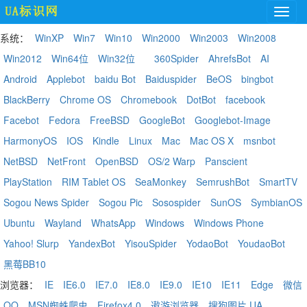
系统：
WinXP
Win7
Win10
Win2000
Win2003
Win2008
Win2012
Win64位
Win32位
360Spider
AhrefsBot
AI
Android
Applebot
baidu Bot
Baiduspider
BeOS
bingbot
BlackBerry
Chrome OS
Chromebook
DotBot
facebook
Facebot
Fedora
FreeBSD
GoogleBot
Googlebot-Image
HarmonyOS
IOS
Kindle
Linux
Mac
Mac OS X
msnbot
NetBSD
NetFront
OpenBSD
OS/2 Warp
Panscient
PlayStation
RIM Tablet OS
SeaMonkey
SemrushBot
SmartTV
Sogou News Spider
Sogou Pic
Sosospider
SunOS
SymbianOS
Ubuntu
Wayland
WhatsApp
Windows
Windows Phone
Yahoo! Slurp
YandexBot
YisouSpider
YodaoBot
YoudaoBot
黑莓BB10
浏览器：
IE
IE6.0
IE7.0
IE8.0
IE9.0
IE10
IE11
Edge
微信
QQ
MSN蜘蛛爬虫
Firefox4.0
遨游浏览器
搜狗图片 UA