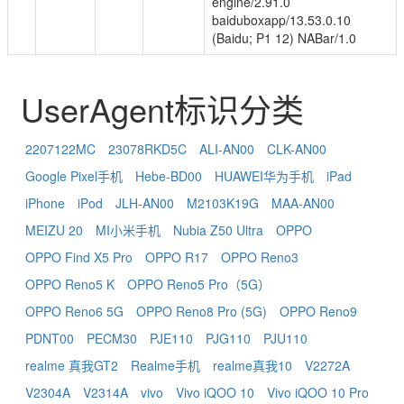
engine/2.91.0
baiduboxapp/13.53.0.10
(Baidu; P1 12) NABar/1.0
UserAgent标识分类
2207122MC
23078RKD5C
ALI-AN00
CLK-AN00
Google Pixel手机
Hebe-BD00
HUAWEI华为手机
iPad
iPhone
iPod
JLH-AN00
M2103K19G
MAA-AN00
MEIZU 20
MI小米手机
Nubia Z50 Ultra
OPPO
OPPO Find X5 Pro
OPPO R17
OPPO Reno3
OPPO Reno5 K
OPPO Reno5 Pro（5G）
OPPO Reno6 5G
OPPO Reno8 Pro (5G)
OPPO Reno9
PDNT00
PECM30
PJE110
PJG110
PJU110
realme 真我GT2
Realme手机
realme真我10
V2272A
V2304A
V2314A
vivo
Vivo iQOO 10
Vivo iQOO 10 Pro